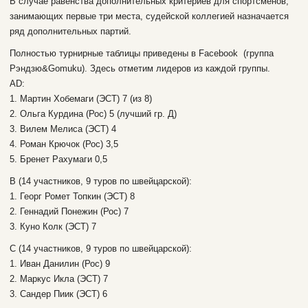
В случае равенства дополнительных критериев для спортсменов,
занимающих первые три места, судейской коллегией назначается
ряд дополнительных партий.
Полностью турнирные таблицы приведены в Facebook (группа
Рэндзю&Gomuku). Здесь отметим лидеров из каждой группы.
AD:
1. Мартин Хобемаги (ЭСТ) 7 (из 8)
2. Ольга Курдина (Рос) 5 (лучший гр. Д)
3. Вилем Мелиса (ЭСТ) 4
4. Роман Крючок (Рос) 3,5
5. Бренет Рахумаги 0,5
B (14 участников, 9 туров по швейцарской):
1. Георг Ромет Топкин (ЭСТ) 8
2. Геннадий Понежин (Рос) 7
3. Куно Колк (ЭСТ) 7
C (14 участников, 9 туров по швейцарской):
1. Иван Данилин (Рос) 9
2. Маркус Икла (ЭСТ) 7
3. Сандер Пиик (ЭСТ) 6