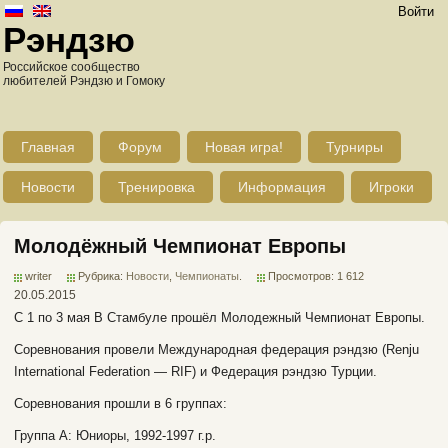
Войти
Рэндзю
Российское сообщество
любителей Рэндзю и Гомоку
Главная
Форум
Новая игра!
Турниры
Новости
Тренировка
Информация
Игроки
Молодёжный Чемпионат Европы
writer
Рубрика:
Новости
,
Чемпионаты
.
Просмотров: 1 612
20.05.2015
С 1 по 3 мая В Стамбуле прошёл Молодежный Чемпионат Европы.
Соревнования провели Международная федерация рэндзю (Renju
International Federation — RIF) и Федерация рэндзю Турции.
Соревнования прошли в 6 группах:
Группа А: Юниоры, 1992-1997 г.р.