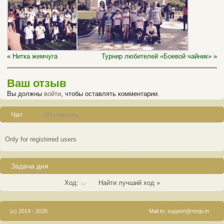
«
Нитка жемчуга
Турнир любителей «Боевой чайник»
»
Ваш отзыв
Вы должны
войти
, чтобы оставлять комментарии.
Чат
Отключить
Only for registered users
Задача дня
Ход:
Найти лучший ход »
(c) 2014 - 2026
Mail to:
support@renju.in