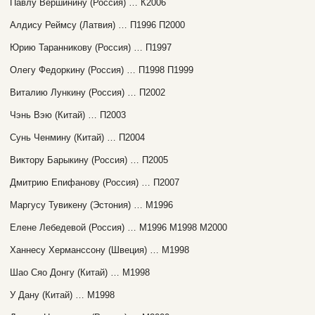
Павлу Вершинину (Россия) … К2006
Алдису Реймсу (Латвия) … П1996 П2000
Юрию Таранникову (Россия) … П1997
Олегу Федоркину (Россия) … П1998 П1999
Виталию Лункину (Россия) … П2002
Чэнь Вэю (Китай) … П2003
Сунь Ченмину (Китай) … П2004
Виктору Барыкину (Россия) … П2005
Дмитрию Епифанову (Россия) … П2007
Маргусу Тувикену (Эстония) … М1996
Елене Лебедевой (Россия) … М1996 М1998 М2000
Ханнесу Херманссону (Швеция) … М1998
Шао Сяо Донгу (Китай) … М1998
У Дану (Китай) … М1998