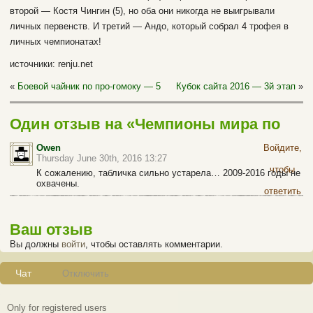
второй — Костя Чингин (5), но оба они никогда не выигрывали
личных первенств. И третий — Андо, который собрал 4 трофея в
личных чемпионатах!
источники: renju.net
«
Боевой чайник по про-гомоку — 5
Кубок сайта 2016 — 3й этап
»
Один отзыв на «Чемпионы мира по
рэндзю»
Owen
Войдите,
Thursday June 30th, 2016 13:27
чтобы
К сожалению, табличка сильно устарела… 2009-2016 годы не
охвачены.
ответить
Ваш отзыв
Вы должны
войти
, чтобы оставлять комментарии.
Чат
Отключить
Only for registered users