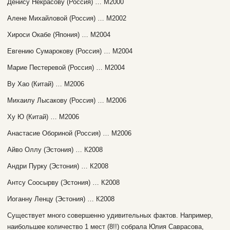
Денису Некрасову (Россия) … М2000
Алене Михайловой (Россия) … М2002
Хироси Окабе (Япония) … М2004
Евгению Сумарокову (Россия) … М2004
Марие Пестеревой (Россия) … М2004
Ву Хао (Китай) … М2006
Михаилу Лысакову (Россия) … М2006
Ху Ю (Китай) … М2006
Анастасие Обориной (Россия) … М2006
Айво Оллу (Эстония) … К2008
Андри Пурку (Эстония) … К2008
Антсу Соосырву (Эстония) … К2008
Иоганну Ленцу (Эстония) … К2008
Существует много совершенно удивительных фактов. Например,
наибольшее количество 1 мест (8!!) собрала Юлия Саврасова,