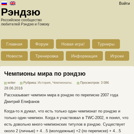
Войти
Рэндзю
Российское сообщество
любителей Рэндзю и Гомоку
Главная
Форум
Новая игра!
Турниры
Новости
Тренировка
Информация
Игроки
Чемпионы мира по рэндзю
writer
Рубрика:
История
,
Чемпионаты
.
Просмотров: 3 086
28.06.2016
Рассказывает чемпион мира в рэндзю по переписке 2007 года
Дмитрий Епифанов
Когда-то я думал, что есть только один чемпионат по рэндзю и
только один чемпион. Когда я участвовал в TWC-2002, я понял, что
есть довольно много чемпионских титулов в рэндзю. Существует
около 2 (личные) + 4…5 (молодежные) +2 (по переписке) + 4…5