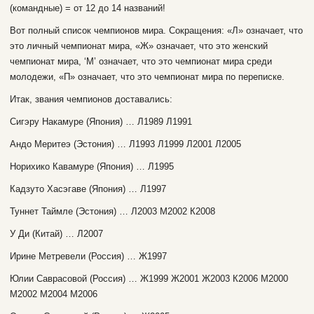
(командные) = от 12 до 14 названий!
Вот полный список чемпионов мира. Сокращения: «Л» означает, что
это личный чемпионат мира, «Ж» означает, что это женский
чемпионат мира, ‘М’ означает, что это чемпионат мира среди
молодежи, «П» означает, что это чемпионат мира по переписке.
Итак, звания чемпионов доставались:
Сигэру Накамуре (Япония) … Л1989 Л1991
Андо Меритеэ (Эстония) … Л1993 Л1999 Л2001 Л2005
Норихико Кавамуре (Япония) … Л1995
Кадзуто Хасэгаве (Япония) … Л1997
Туннет Таймле (Эстония) … Л2003 М2002 К2008
У Ди (Китай) … Л2007
Ирине Метревели (Россия) … Ж1997
Юлии Саврасовой (Россия) … Ж1999 Ж2001 Ж2003 К2006 М2000
М2002 М2004 М2006