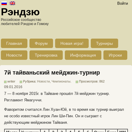
Войти
Рэндзю
Российское сообщество
любителей Рэндзю и Гомоку
Главная
Форум
Новая игра!
Турниры
Новости
Тренировка
Информация
Игроки
7й тайваньский мейджин-турнир
writer
Рубрика:
Новости
,
Чемпионаты
.
Просмотров: 862
09.01.2016
7 — 8 ноября 2015г. в Тайване прошёл 7й мейджин турнир.
Регламент Ямагуччи.
Фаворитом считался Лин Хуан-Юй, в то время как турнир выиграл
не особо известный игрок Лин Ши-Пин. Он и сыграет с
действующим мейджином Тайваня.