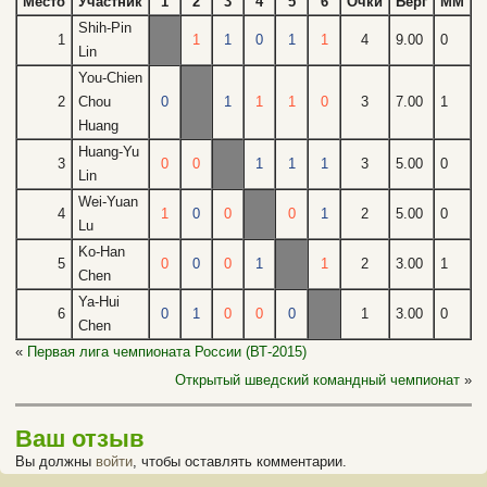
Место
Участник
1
2
3
4
5
6
Очки
Берг
MM
Shih-Pin
1
1
1
0
1
1
4
9.00
0
Lin
You-Chien
2
Chou
0
1
1
1
0
3
7.00
1
Huang
Huang-Yu
3
0
0
1
1
1
3
5.00
0
Lin
Wei-Yuan
4
1
0
0
0
1
2
5.00
0
Lu
Ko-Han
5
0
0
0
1
1
2
3.00
1
Chen
Ya-Hui
6
0
1
0
0
0
1
3.00
0
Chen
«
Первая лига чемпионата России (ВТ-2015)
Открытый шведский командный чемпионат
»
Ваш отзыв
Вы должны
войти
, чтобы оставлять комментарии.