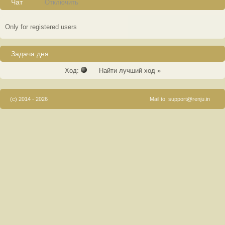
Чат
Отключить
Only for registered users
Задача дня
Ход:
Найти лучший ход »
(c) 2014 - 2026
Mail to:
support@renju.in