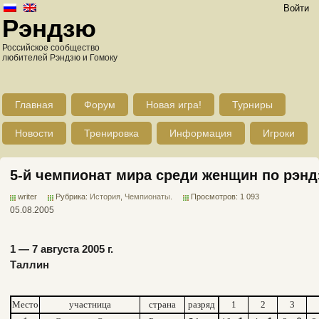
Войти
Рэндзю
Российское сообщество
любителей Рэндзю и Гомоку
Главная
Форум
Новая игра!
Турниры
Новости
Тренировка
Информация
Игроки
5-й чемпионат мира среди женщин по рэн
writer
Рубрика:
История
,
Чемпионаты
.
Просмотров: 1 093
05.08.2005
1 — 7 августа 2005 г.
Таллин
Место
участница
страна
разряд
1
2
3