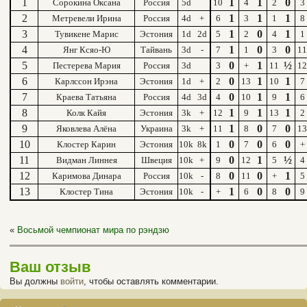
1
1
1
0
Сорокина Оксана
Россия
5d
10
4
2
3
2
1
1
1
Метревели Ирина
Россия
4d
+
6
3
1
8
3
1
0
1
Тувикене Марис
Эстония
1d
2d
5
2
4
1
4
1
0
0
Янг Ксяо-Ю
Тайвань
3d
-
7
1
3
11
5
0
1
½
Пестерева Мария
Россия
3d
3
+
11
12
6
0
1
1
Карлссон Ирэна
Эстония
1d
+
2
13
10
7
7
0
1
1
Краева Татьяна
Россия
4d
3d
4
10
9
6
8
1
1
1
Колк Кайя
Эстония
3k
+
12
9
13
2
9
1
0
0
Яковлева Алёна
Украина
3k
+
11
8
7
13
10
0
0
0
Клостер Карин
Эстония
10k
8k
1
7
6
+
11
0
1
½
Видман Линнея
Швеция
10k
+
9
12
5
4
12
0
0
1
Каримова Динара
Россия
10k
-
8
11
+
5
13
1
0
0
Клостер Тина
Эстония
10k
-
+
6
8
9
«
Восьмой чемпионат мира по рэндзю
Ваш отзыв
Вы должны
войти
, чтобы оставлять комментарии.