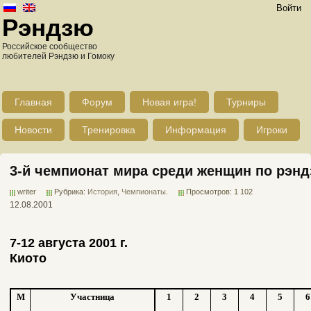
Войти
Рэндзю
Российское сообщество
любителей Рэндзю и Гомоку
Главная
Форум
Новая игра!
Турниры
Новости
Тренировка
Информация
Игроки
3-й чемпионат мира среди женщин по рэн
writer
Рубрика:
История
,
Чемпионаты
.
Просмотров: 1 102
12.08.2001
7-12 августа 2001 г.
Киото
М
Участница
1
2
3
4
5
6