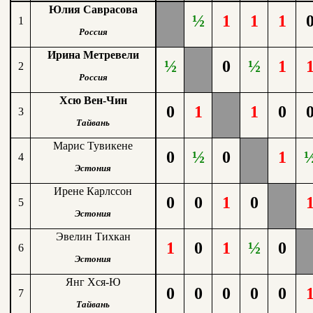
Юлия Саврасова
½
1
1
1
1
Россия
Ирина Метревели
½
0
½
1
2
Россия
Хсю Вен-Чин
0
1
1
0
3
Тайвань
Марис Тувикене
0
½
0
1
4
Эстония
Ирене Карлссон
0
0
1
0
5
Эстония
Эвелин Тихкан
1
0
1
½
0
6
Эстония
Янг Хся-Ю
0
0
0
0
0
7
Тайвань