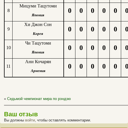
Мицуми Тацутоми
0
0
0
0
0
8
Япония
Хи Джон Сон
0
0
0
0
0
9
Корея
Чи Тацутоми
0
0
0
0
0
10
Япония
Ани Кочарян
0
0
0
0
0
11
Армения
«
Седьмой чемпионат мира по рэндзю
Ваш отзыв
Вы должны
войти
, чтобы оставлять комментарии.