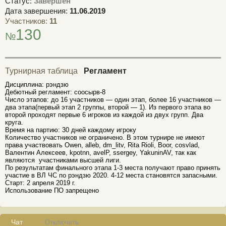
Статус:
Завершён
Дата завершения:
11.06.2019
Участников:
11
130
№
Турнирная таблица
Регламент
Дисциплина: рэндзю
Дебютный регламент: соосырв-8
Число этапов: до 16 участников — один этап, более 16 участников —
два этапа(первый этап 2 группы, второй — 1). Из первого этапа во
второй проходят первые 6 игроков из каждой из двух групп. Два
круга.
Время на партию: 30 дней каждому игроку
Количество участников не ограничено. В этом турнире не имеют
права участвовать Owen, alleb, dm_litv, Rita Rioli, Boor, cosvlad,
Валентин Алексеев, kpotnn, avelP, ssergey, YakuninAV, так как
являются участниками высшей лиги.
По результатам финального этапа 1-3 места получают право принять
участие в ВЛ ЧС по рэндзю 2020. 4-12 места становятся запасными.
Старт: 2 апреля 2019 г.
Использование ПО запрещено
Чат
Отключить