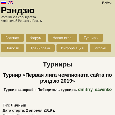
Войти
Рэндзю
Российское сообщество
любителей Рэндзю и Гомоку
Главная
Форум
Новая игра!
Турниры
Новости
Тренировка
Информация
Игроки
Турниры
Турнир «Первая лига чемпионата сайта по
рэндзю 2019»
dmitriy_savenko
Турнир завершён. Победитель турнира:
Тип:
Личный
Дата старта:
2 апреля 2019 г.