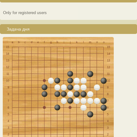
Only for registered users
Задача дня
a
b
c
d
e
f
g
h
i
j
k
l
m
n
o
15
15
14
14
13
13
12
12
11
11
10
10
9
9
8
8
7
7
6
6
5
5
4
4
3
3
2
2