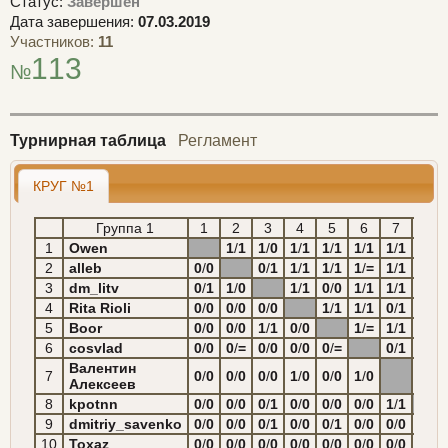
Статус:
Завершён
Дата завершения:
07.03.2019
Участников:
11
113
№
Турнирная таблица
Регламент
КРУГ №1
Группа 1
1
2
3
4
5
6
7
8
1
Owen
1
/
1
1
/
0
1
/
1
1
/
1
1
/
1
1
/
1
1
/
1
2
alleb
0
/
0
0
/
1
1
/
1
1
/
1
1
/
=
1
/
1
1
/
1
3
dm_litv
0
/
1
1
/
0
1
/
1
0
/
0
1
/
1
1
/
1
1
/
0
4
Rita Rioli
0
/
0
0
/
0
0
/
0
1
/
1
1
/
1
0
/
1
1
/
1
5
Boor
0
/
0
0
/
0
1
/
1
0
/
0
1
/
=
1
/
1
1
/
1
6
cosvlad
0
/
0
0
/
=
0
/
0
0
/
0
0
/
=
0
/
1
1
/
1
Валентин
7
0
/
0
0
/
0
0
/
0
1
/
0
0
/
0
1
/
0
0
/
0
Алексеев
8
kpotnn
0
/
0
0
/
0
0
/
1
0
/
0
0
/
0
0
/
0
1
/
1
9
dmitriy_savenko
0
/
0
0
/
0
0
/
1
0
/
0
0
/
1
0
/
0
0
/
0
0
/
1
10
Toxaz
0
/
0
0
/
0
0
/
0
0
/
0
0
/
0
0
/
0
0
/
0
0
/
0