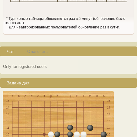
* Турнирные таблицы обновляются раз в 5 минут (обновление было
только что).
Для неавторизованных пользователей обновление раз в сутки.
Чат
Отключить
Only for registered users
Задача дня
a
b
c
d
e
f
g
h
i
j
k
l
m
n
o
15
15
14
14
13
13
12
12
11
11
10
10