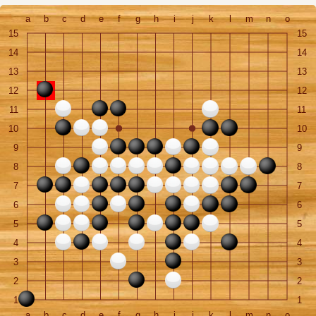
a
b
c
d
e
f
g
h
i
j
k
l
m
n
o
15
15
14
14
13
13
12
12
11
11
10
10
9
9
8
8
7
7
6
6
5
5
4
4
3
3
2
2
1
1
a
b
c
d
e
f
g
h
i
j
k
l
m
n
o