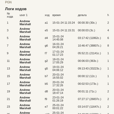
PGN
Логи ходов
61.
e6
62.
k11
63.
k10
64.
c5
65.
c7
66.
j4
№
user 1
ход
время
дельта
№ хо
хода
67.
j5
68.
m8
69.
n8
70.
c11
71.
b12
Andrew
1
a1
15-01-24 11:15:24
00:00:30 (30c.)
2
Marshall
Andrew
3
e5
15-01-24 11:15:31
00:00:03 (3c.)
4
Marshall
Andrew
15-01-24
5
d4
03:17:42 (11862c.)
6
Marshall
14:45:08
Andrew
16-01-24
7
g6
10:46:47 (38807c.)
8
Marshall
04:26:21
Andrew
17-01-24
9
f7
05:52:21 (21141c.)
10
Marshall
01:17:23
Andrew
18-01-24
11
g2
00:06:03 (363c.)
12
Marshall
17:05:29
Andrew
19-01-24
13
g5
09:13:43 (33223c.)
14
Marshall
04:06:12
Andrew
20-01-24
15
b7
00:00:12 (12c.)
16
Marshall
16:55:02
Andrew
20-01-24
17
b5
00:02:53 (173c.)
18
Marshall
17:32:26
Andrew
20-01-24
19
d8
00:01:11 (71c.)
20
Marshall
18:47:14
Andrew
23-01-24
21
f9
07:27:17 (26837c.)
22
Marshall
01:26:19
Andrew
25-01-24
23
e7
03:14:07 (11647c.)
24
Marshall
00:01:22
Andrew
25-01-24