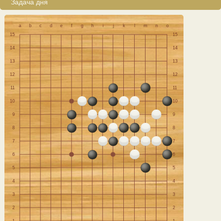
Задача дня
a
b
c
d
e
f
g
h
i
j
k
l
m
n
o
15
15
14
14
13
13
12
12
11
11
10
10
9
9
8
8
7
7
6
6
5
5
4
4
3
3
2
2