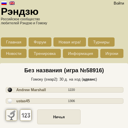
Войти
Рэндзю
Российское сообщество
любителей Рэндзю и Гомоку
Главная
Форум
Новая игра!
Турниры
Новости
Тренировка
Информация
Игроки
Без названия (игра №58916)
Гомоку (swap2): 30 д. на ход (
адванс
)
Andrew Marshall
1220
ustas45
1306
Ничья