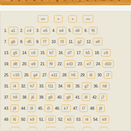
««
«
»
»»
1.
a1
2.
c4
3.
e5
4.
e4
5.
d4
6.
f6
7.
g6
8.
d5
9.
f7
10.
f3
11.
g2
12.
e8
13.
g5
14.
c6
15.
b7
16.
d7
17.
b5
18.
c8
19.
d8
20.
e9
21.
f9
22.
e10
23.
e7
24.
d10
25.
c10
26.
g4
27.
e11
28.
h5
29.
i6
30.
i7
31.
i4
32.
h7
33.
f11
34.
f8
35.
g7
36.
h8
37.
h9
38.
j6
39.
g9
40.
g8
41.
i8
42.
j7
43.
j9
44.
i9
45.
i5
46.
k7
47.
l7
48.
j8
49.
l6
50.
k9
51.
l10
52.
k5
53.
l4
54.
k8
55.
k6
56.
l8
57.
m7
58.
d6
59.
i3
60.
i2