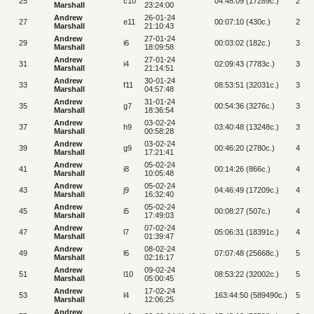
25
c10
04:48:09 (17289c.)
26
Marshall
23:24:00
Andrew
26-01-24
27
e11
00:07:10 (430c.)
28
Marshall
21:10:43
Andrew
27-01-24
29
i6
00:03:02 (182c.)
30
Marshall
18:09:58
Andrew
27-01-24
31
i4
02:09:43 (7783c.)
32
Marshall
21:14:51
Andrew
30-01-24
33
f11
08:53:51 (32031c.)
34
Marshall
04:57:48
Andrew
31-01-24
35
g7
00:54:36 (3276c.)
36
Marshall
18:36:54
Andrew
03-02-24
37
h9
03:40:48 (13248c.)
38
Marshall
00:58:28
Andrew
03-02-24
39
g9
00:46:20 (2780c.)
40
Marshall
17:21:41
Andrew
05-02-24
41
i8
00:14:26 (866c.)
42
Marshall
10:05:48
Andrew
05-02-24
43
j9
04:46:49 (17209c.)
44
Marshall
16:32:40
Andrew
05-02-24
45
i5
00:08:27 (507c.)
46
Marshall
17:49:03
Andrew
07-02-24
47
l7
05:06:31 (18391c.)
48
Marshall
01:39:47
Andrew
08-02-24
49
l6
07:07:48 (25668c.)
50
Marshall
02:16:17
Andrew
09-02-24
51
l10
08:53:22 (32002c.)
52
Marshall
05:00:45
Andrew
17-02-24
53
l4
163:44:50 (589490c.)
54
Marshall
12:06:25
Andrew