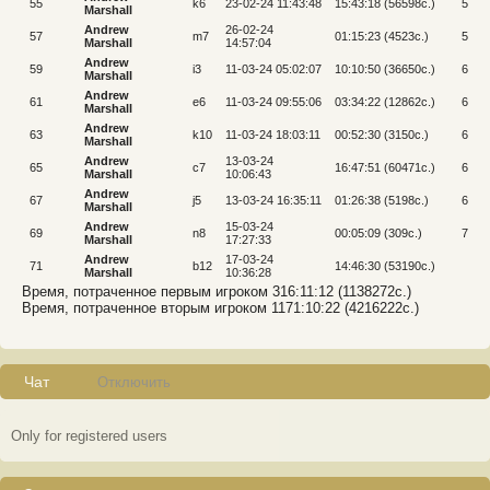
55
k6
23-02-24 11:43:48
15:43:18 (56598c.)
56
Marshall
Andrew
26-02-24
57
m7
01:15:23 (4523c.)
58
Marshall
14:57:04
Andrew
59
i3
11-03-24 05:02:07
10:10:50 (36650c.)
60
Marshall
Andrew
61
e6
11-03-24 09:55:06
03:34:22 (12862c.)
62
Marshall
Andrew
63
k10
11-03-24 18:03:11
00:52:30 (3150c.)
64
Marshall
Andrew
13-03-24
65
c7
16:47:51 (60471c.)
66
Marshall
10:06:43
Andrew
67
j5
13-03-24 16:35:11
01:26:38 (5198c.)
68
Marshall
Andrew
15-03-24
69
n8
00:05:09 (309c.)
70
Marshall
17:27:33
Andrew
17-03-24
71
b12
14:46:30 (53190c.)
Marshall
10:36:28
Время, потраченное первым игроком 316:11:12 (1138272c.)
Время, потраченное вторым игроком 1171:10:22 (4216222c.)
Чат
Отключить
Only for registered users