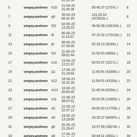
00:12:34
21-04-23
5
sergey.andreev
h10
00:45:37 (2737c.)
6
15:45:36
30-04-23
131:20:10
7
sergey.andreev
g9
8
00:41:29
(472810c.)
02-05-23
9
sergey.andreev
f10
46:58:38 (169118c.)
10
12:28:23
06-05-23
11
sergey.andreev
i8
47:15:32 (170132c.)
12
11:15:07
08-05-23
13
sergey.andreev
j9
02:18:13 (8293c.)
14
07:30:00
11-05-23
15
sergey.andreev
l10
01:50:50 (6650c.)
16
09:01:44
13-05-23
17
sergey.andreev
k10
00:53:37 (3217c.)
18
12:21:07
17-05-23
19
sergey.andreev
j11
11:40:05 (42005c.)
20
21:19:59
18-05-23
21
sergey.andreev
h12
11:59:53 (43193c.)
22
16:31:34
18-05-23
23
sergey.andreev
m13
01:45:34 (6334c.)
24
20:03:45
21-05-23
25
sergey.andreev
e11
03:02:35 (10955c.)
26
08:07:01
22-05-23
27
sergey.andreev
e9
04:55:59 (17759c.)
28
22:37:12
24-05-23
29
sergey.andreev
e8
18:26:37 (66397c.)
30
13:19:08
25-05-23
31
sergey.andreev
g5
10:37:58 (38278c.)
32
21:29:47
27-05-23
33
sergey.andreev
g8
00:44:11 (2651c.)
34