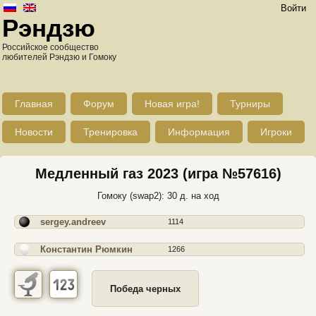
Войти
Рэндзю
Российское сообщество
любителей Рэндзю и Гомоку
Главная
Форум
Новая игра!
Турниры
Новости
Тренировка
Информация
Игроки
Медленный газ 2023 (игра №57616)
Гомоку (swap2): 30 д. на ход
sergey.andreev
1114
Константин Рюмкин
1266
Победа черных