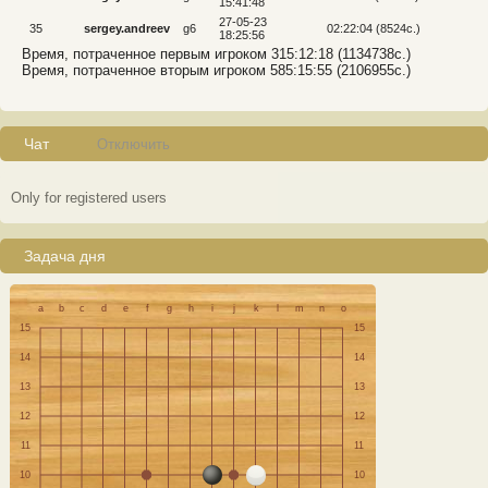
15:41:48
27-05-23
35
sergey.andreev
g6
02:22:04 (8524c.)
18:25:56
Время, потраченное первым игроком 315:12:18 (1134738c.)
Время, потраченное вторым игроком 585:15:55 (2106955c.)
Чат
Отключить
Only for registered users
Задача дня
a
b
c
d
e
f
g
h
i
j
k
l
m
n
o
15
15
14
14
13
13
12
12
11
11
10
10