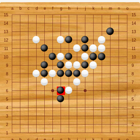
a
b
c
d
e
f
g
h
i
j
k
l
m
n
o
15
15
14
14
13
13
12
12
11
11
10
10
9
9
8
8
7
7
6
6
5
5
4
4
3
3
2
2
1
1
a
b
c
d
e
f
g
h
i
j
k
l
m
n
o