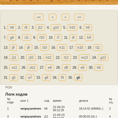
««
«
»
»»
1.
h8
2.
i9
3.
j12
4.
g10
5.
h10
6.
h9
7.
g9
8.
i11
9.
f10
10.
i7
11.
i8
12.
k9
13.
j9
14.
j8
15.
l10
16.
k11
17.
k10
18.
l11
19.
j11
20.
j10
21.
h12
22.
l12
23.
m13
24.
g12
25.
e11
26.
d12
27.
e9
28.
d8
29.
e8
30.
h6
31.
g5
32.
e7
33.
g8
34.
f8
35.
g6
PGN
Логи ходов
№
№
user 1
ход
время
дельта
хода
хода
21-04-23
1
sergey.andreev
h8
18:14:42 (65682c.)
2
00:12:25
21-04-23
3
sergey.andreev
j12
00:00:03 (3c.)
4