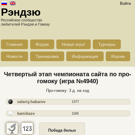
Войти
Рэндзю
Российское сообщество
любителей Рэндзю и Гомоку
Главная
Форум
Новая игра!
Турниры
Новости
Тренировка
Информация
Игроки
Четвертый этап чемпионата сайта по про-
гомоку (игра №4940)
Про-гомоку: 3 д. на ход
valeriy.habarov
1377
kamikaze
1166
Победа белых