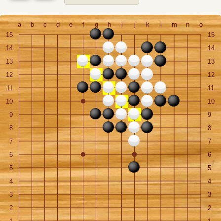
a
b
c
d
e
f
g
h
i
j
k
l
m
n
o
15
15
14
14
13
13
12
12
11
11
10
10
9
9
8
8
7
7
6
6
5
5
4
4
3
3
2
2