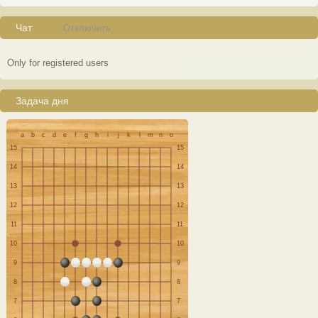
Чат
Отключить
Only for registered users
Задача дня
a
b
c
d
e
f
g
h
i
j
k
l
m
n
o
15
15
14
14
13
13
12
12
11
11
10
10
9
9
8
8
7
7