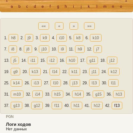
1
1
a
b
c
d
e
f
g
h
i
j
k
l
m
n
o
««
«
»
»»
1.
h8
2.
j9
3.
k9
4.
i10
5.
k8
6.
k10
7.
i8
8.
j8
9.
j10
10.
i9
11.
h9
12.
j7
13.
j5
14.
i11
15.
i12
16.
h10
17.
g11
18.
j12
19.
g9
20.
k13
21.
l14
22.
k11
23.
j11
24.
k12
25.
k14
26.
i13
27.
l10
28.
j13
29.
l13
30.
l11
31.
m10
32.
i14
33.
h15
34.
h14
35.
g15
36.
h13
37.
g13
38.
g12
39.
f11
40.
h11
41.
h12
42.
f13
PGN
Логи ходов
Нет данных