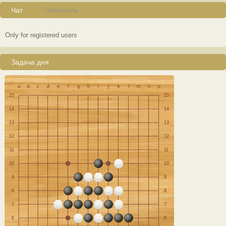
Чат
Отключить
Only for registered users
Задача дня
a
b
c
d
e
f
g
h
i
j
k
l
m
n
o
15
15
14
14
13
13
12
12
11
11
10
10
9
9
8
8
7
7
6
6