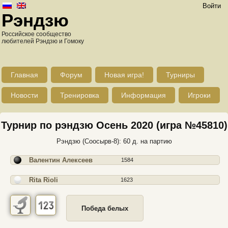
Войти
Рэндзю
Российское сообщество
любителей Рэндзю и Гомоку
Главная
Форум
Новая игра!
Турниры
Новости
Тренировка
Информация
Игроки
Турнир по рэндзю Осень 2020 (игра №45810)
Рэндзю (Соосырв-8): 60 д. на партию
Валентин Алексеев
1584
Rita Rioli
1623
Победа белых