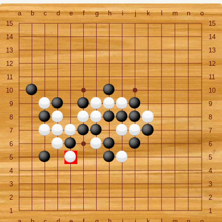
a
b
c
d
e
f
g
h
i
j
k
l
m
n
o
15
15
14
14
13
13
12
12
11
11
10
10
9
9
8
8
7
7
6
6
5
5
4
4
3
3
2
2
1
1
a
b
c
d
e
f
g
h
i
j
k
l
m
n
o