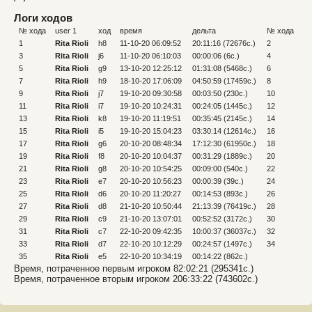
Логи ходов
№ хода
user 1
ход
время
дельта
№ хода
us
1
Rita Rioli
h8
11-10-20 06:09:52
20:11:16 (72676c.)
2
Ri
3
Rita Rioli
j6
11-10-20 06:10:03
00:00:06 (6c.)
4
В
5
Rita Rioli
g9
13-10-20 12:25:12
01:31:08 (5468c.)
6
В
7
Rita Rioli
h9
18-10-20 17:06:09
04:50:59 (17459c.)
8
В
9
Rita Rioli
j7
19-10-20 09:30:58
00:03:50 (230c.)
10
В
11
Rita Rioli
i7
19-10-20 10:24:31
00:24:05 (1445c.)
12
В
13
Rita Rioli
k8
19-10-20 11:19:51
00:35:45 (2145c.)
14
В
15
Rita Rioli
i5
19-10-20 15:04:23
03:30:14 (12614c.)
16
В
17
Rita Rioli
g6
20-10-20 08:48:34
17:12:30 (61950c.)
18
В
19
Rita Rioli
f8
20-10-20 10:04:37
00:31:29 (1889c.)
20
В
21
Rita Rioli
g8
20-10-20 10:54:25
00:09:00 (540c.)
22
В
23
Rita Rioli
e7
20-10-20 10:56:23
00:00:39 (39c.)
24
В
25
Rita Rioli
d6
20-10-20 11:20:27
00:14:53 (893c.)
26
В
27
Rita Rioli
d8
21-10-20 10:50:44
21:13:39 (76419c.)
28
В
29
Rita Rioli
c9
21-10-20 13:07:01
00:52:52 (3172c.)
30
В
31
Rita Rioli
c7
22-10-20 09:42:35
10:00:37 (36037c.)
32
В
33
Rita Rioli
d7
22-10-20 10:12:29
00:24:57 (1497c.)
34
В
35
Rita Rioli
e5
22-10-20 10:34:19
00:14:22 (862c.)
Время, потраченное первым игроком 82:02:21 (295341c.)
Время, потраченное вторым игроком 206:33:22 (743602c.)