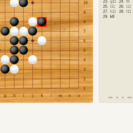
23.
g11
24.
f8
10
25.
i11
26.
i12
27.
h11
28.
f11
9
29.
k8
8
7
6
5
4
3
2
1
g
h
i
j
k
l
m
n
o
««
«
»
»»