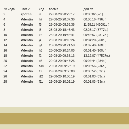
№ хода
user 2
ход
время
дельта
2
kpotnn
i7
27-08-20 20:29:17
00:00:02 (2c.)
4
Valentin
h7
27-08-20 20:37:36
00:08:16 (496c.)
6
Valentin
f6
28-08-20 08:38:38
11:58:11 (43091c.)
8
Valentin
j8
28-08-20 18:46:43
02:26:17 (8777c.)
10
Valentin
k6
28-08-20 19:46:41
00:46:57 (2817c.)
12
Valentin
j4
28-08-20 20:10:24
00:04:20 (260c.)
14
Valentin
g4
28-08-20 20:21:58
00:02:40 (160c.)
16
Valentin
h3
28-08-20 20:24:05
00:01:40 (100c.)
18
Valentin
f2
29-08-20 09:38:13
13:12:07 (47527c.)
20
Valentin
e5
29-08-20 09:47:26
00:04:44 (284c.)
22
Valentin
h10
29-08-20 09:53:19
00:03:56 (236c.)
24
Valentin
f8
29-08-20 09:58:00
00:00:52 (52c.)
26
Valentin
i12
29-08-20 10:00:19
00:01:03 (63c.)
28
Valentin
f11
29-08-20 10:02:19
00:01:03 (63c.)