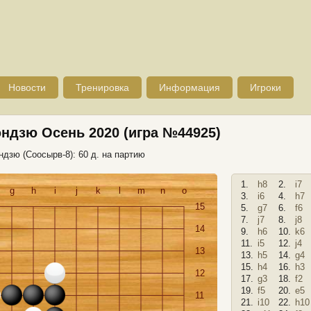
Новости
Тренировка
Информация
Игроки
эндзю Осень 2020 (игра №44925)
ндзю (Соосырв-8): 60 д. на партию
1.
h8
2.
i7
g
h
i
j
k
l
m
n
o
3.
i6
4.
h7
15
5.
g7
6.
f6
7.
j7
8.
j8
14
9.
h6
10.
k6
11.
i5
12.
j4
13
13.
h5
14.
g4
15.
h4
16.
h3
12
17.
g3
18.
f2
19.
f5
20.
e5
11
21.
i10
22.
h10