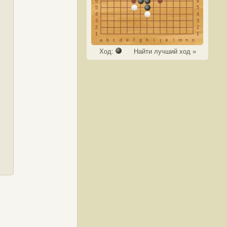
6
6
5
5
4
4
3
3
2
2
1
1
a
b
c
d
e
f
g
h
i
j
k
l
m
n
o
Ход:
Найти лучший ход »