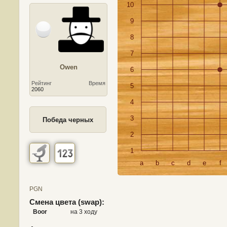
10
9
8
7
Owen
6
Рейтинг
Время
5
2060
4
3
Победа черных
2
1
a
b
c
d
e
f
PGN
Смена цвета (swap):
Boor
на 3 ходу