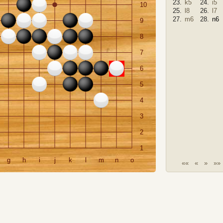
23.
k5
24.
i5
10
25.
l8
26.
l7
27.
m6
28.
n6
9
8
7
6
5
4
3
2
1
g
h
i
j
k
l
m
n
o
««
«
»
»»