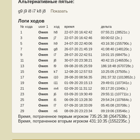
Альтернативные пятые:
g9 j9 i8 i7 k8 j8
Показать
Логи ходов
№ хода
user 1
ход
время
дельта
1
Owen
h8
22-07-20 16:42:42
07:55:21 (28521c.)
3
Owen
j7
22-07-20 16:42:46
00:00:02 (2c.)
5
Owen
h9
24-07-20 22:40:06
43:16:30 (155790c.)
7
Owen
g8
26-07-20 21:45:19
41:08:40 (148120c.)
9
Owen
i7
28-07-20 22:42:51
19:01:15 (68475c.)
11
Owen
j8
30-07-20 23:38:21
40:42:15 (146535c.)
13
Owen
l9
09-08-20 05:25:59
186:18:48 (670728c.)
15
Owen
k7
12-08-20 12:57:53
10:25:05 (37505c.)
17
Owen
i10
28-08-20 08:56:35
281:37:32 (1013852c.)
19
Owen
i11
01-09-20 20:15:13
29:49:01 (107341c.)
21
Owen
m4
02-09-20 11:31:12
00:17:20 (1040c.)
23
Owen
j6
03-09-20 19:30:49
29:55:11 (107711c.)
25
Owen
i5
06-09-20 13:28:30
29:54:24 (107664c.)
27
Owen
l7
07-09-20 18:33:09
05:45:08 (20708c.)
29
Owen
n6
08-09-20 23:23:34
09:19:06 (33546c.)
Время, потраченное первым игроком 735:25:38 (2647538c.)
Время, потраченное вторым игроком 431:10:35 (1552235c.)