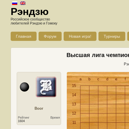
Рэндзю
Российское сообщество
любителей Рэндзю и Гомоку
Главная
Форум
Новая игра!
Турниры
Высшая лига чемпион
Рэ
a
b
c
d
e
f
15
14
13
Boor
12
Рейтинг
Время
1604
11