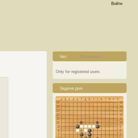
Войти
Чат
Отключить
Only for registered users
Задача дня
a
b
c
d
e
f
g
h
i
j
k
l
m
n
o
15
15
14
14
13
13
12
12
11
11
10
10
9
9
8
8
7
7