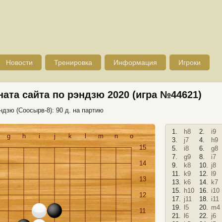
Новости
Тренировка
Информация
Игроки
ата сайта по рэндзю 2020 (игра №44621)
ндзю (Соосырв-8): 90 д. на партию
1.
h8
2.
i9
g
h
i
j
k
l
m
n
o
3.
j7
4.
h9
15
5.
i8
6.
g8
7.
g9
8.
i7
14
9.
k8
10.
j8
11.
k9
12.
l9
13
13.
k6
14.
k7
15.
h10
16.
i10
12
17.
j11
18.
i11
19.
l5
20.
m4
11
21.
l6
22.
j6