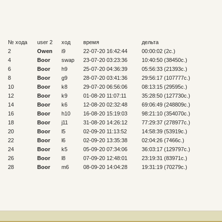
№ хода
user 2
ход
время
дельта
2
Owen
i9
22-07-20 16:42:44
00:00:02 (2c.)
4
Boor
swap
23-07-20 03:23:36
10:40:50 (38450c.)
6
Boor
h9
25-07-20 04:36:39
05:56:33 (21393c.)
8
Boor
g9
28-07-20 03:41:36
29:56:17 (107777c.)
10
Boor
k8
29-07-20 06:56:06
08:13:15 (29595c.)
12
Boor
k9
01-08-20 11:07:11
35:28:50 (127730c.)
14
Boor
k6
12-08-20 02:32:48
69:06:49 (248809c.)
16
Boor
h10
16-08-20 15:19:03
98:21:10 (354070c.)
18
Boor
j11
31-08-20 14:26:12
77:29:37 (278977c.)
20
Boor
l5
02-09-20 11:13:52
14:58:39 (53919c.)
22
Boor
l6
02-09-20 13:35:38
02:04:26 (7466c.)
24
Boor
k5
05-09-20 07:34:06
36:03:17 (129797c.)
26
Boor
l8
07-09-20 12:48:01
23:19:31 (83971c.)
28
Boor
m6
08-09-20 14:04:28
19:31:19 (70279c.)