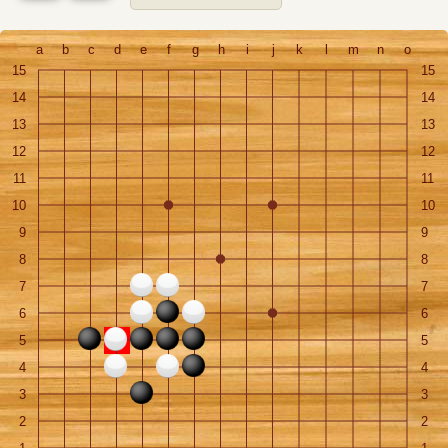
a
b
c
d
e
f
g
h
i
j
k
l
m
n
o
15
15
14
14
13
13
12
12
11
11
10
10
9
9
8
8
7
7
6
6
5
5
4
4
3
3
2
2