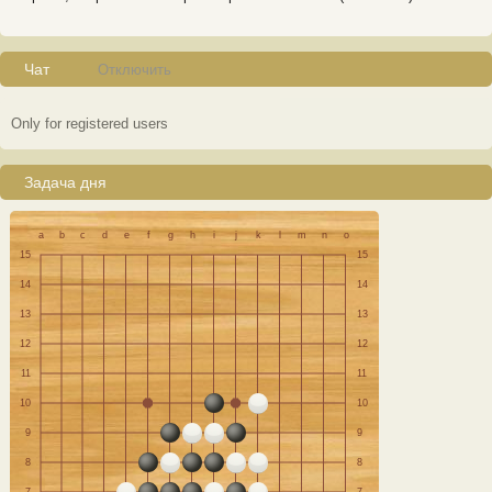
Чат
Отключить
Only for registered users
Задача дня
a
b
c
d
e
f
g
h
i
j
k
l
m
n
o
15
15
14
14
13
13
12
12
11
11
10
10
9
9
8
8