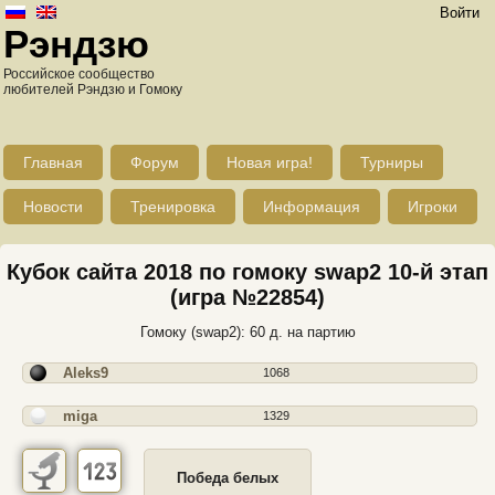
Войти
Рэндзю
Российское сообщество
любителей Рэндзю и Гомоку
Главная
Форум
Новая игра!
Турниры
Новости
Тренировка
Информация
Игроки
Кубок сайта 2018 по гомоку swap2 10-й этап
(игра №22854)
Гомоку (swap2): 60 д. на партию
Aleks9
1068
miga
1329
Победа белых