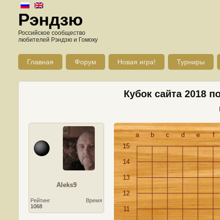
Рэндзю
Российское сообщество
любителей Рэндзю и Гомоку
Главная
Форум
Новая игра!
Турниры
Кубок сайта 2018 п
a
b
c
d
e
f
15
14
13
Aleks9
12
Рейтинг
Время
1068
11