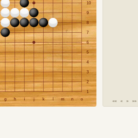
10
9
8
7
6
5
4
3
2
1
g
h
i
j
k
l
m
n
o
««
«
»
»»