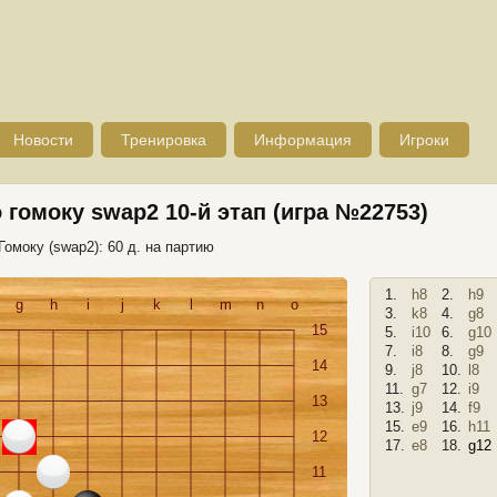
Новости
Тренировка
Информация
Игроки
о гомоку swap2 10-й этап (игра №22753)
Гомоку (swap2): 60 д. на партию
1.
h8
2.
h9
g
h
i
j
k
l
m
n
o
3.
k8
4.
g8
15
5.
i10
6.
g10
7.
i8
8.
g9
14
9.
j8
10.
l8
11.
g7
12.
i9
13
13.
j9
14.
f9
15.
e9
16.
h11
12
17.
e8
18.
g12
11