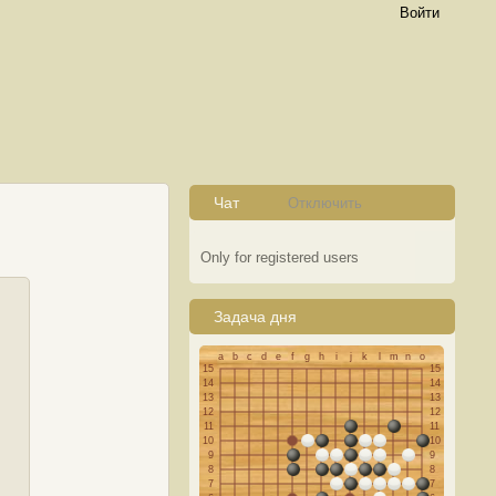
Войти
Чат
Отключить
Only for registered users
Задача дня
a
b
c
d
e
f
g
h
i
j
k
l
m
n
o
15
15
14
14
13
13
12
12
11
11
10
10
9
9
8
8
7
7