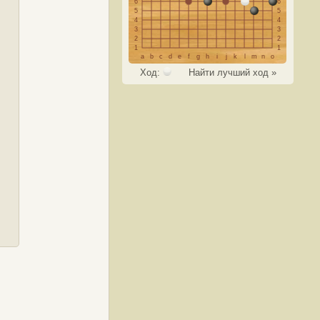
6
6
5
5
4
4
3
3
2
2
1
1
a
b
c
d
e
f
g
h
i
j
k
l
m
n
o
Ход:
Найти лучший ход »