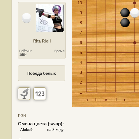
10
9
8
7
Rita Rioli
6
Рейтинг
Время
5
1664
4
3
Победа белых
2
1
a
b
c
d
e
f
PGN
Смена цвета (swap):
Aleks9
на 3 ходу