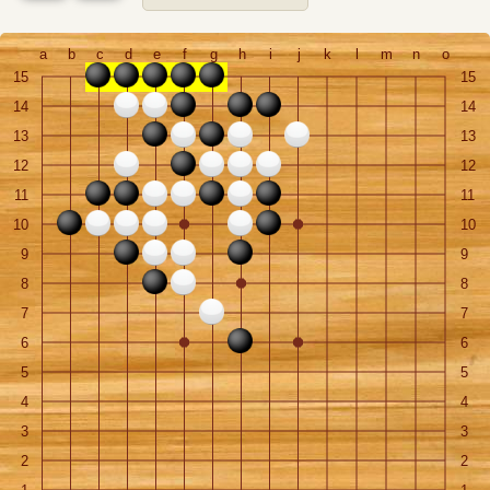
a
b
c
d
e
f
g
h
i
j
k
l
m
n
o
15
15
14
14
13
13
12
12
11
11
10
10
9
9
8
8
7
7
6
6
5
5
4
4
3
3
2
2