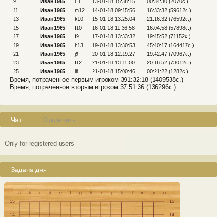
9
Иван1965
i11
13-01-18 15:38:15
00:34:30 (2070c.)
10
11
Иван1965
m12
14-01-18 09:15:56
16:33:32 (59612c.)
12
13
Иван1965
k10
15-01-18 13:25:04
21:16:32 (76592c.)
14
15
Иван1965
f10
16-01-18 11:36:58
16:04:58 (57898c.)
16
17
Иван1965
f9
17-01-18 13:33:32
19:45:52 (71152c.)
18
19
Иван1965
h13
19-01-18 13:30:53
45:40:17 (164417c.)
20
21
Иван1965
j9
20-01-18 12:19:27
19:42:47 (70967c.)
22
23
Иван1965
f12
21-01-18 13:11:00
20:16:52 (73012c.)
24
25
Иван1965
i8
21-01-18 15:00:46
00:21:22 (1282c.)
26
Время, потраченное первым игроком 391:32:18 (1409538c.)
Время, потраченное вторым игроком 37:51:36 (136296c.)
Чат
Отключить
Only for registered users
Задача дня
a
b
c
d
e
f
g
h
i
j
k
l
m
n
o
15
15
14
14