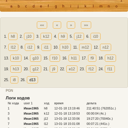
1
1
a
b
c
d
e
f
g
h
i
j
k
l
m
n
o
««
«
»
»»
1.
h8
2.
j10
3.
k12
4.
h9
5.
j12
6.
i10
7.
l12
8.
i12
9.
i11
10.
h10
11.
m12
12.
n12
13.
k10
14.
g10
15.
f10
16.
h11
17.
f9
18.
h12
19.
h13
20.
g12
21.
j9
22.
e12
23.
f12
24.
f11
25.
i8
26.
d13
PGN
Логи ходов
№ хода
user 1
ход
время
дельта
№ 
1
Иван1965
h8
12-01-18 13:19:46
211:40:51 (762051c.)
2
3
Иван1965
k12
12-01-18 13:19:53
00:00:04 (4c.)
4
5
Иван1965
j12
13-01-18 12:33:06
19:27:20 (70040c.)
6
7
Иван1965
l12
13-01-18 15:01:08
00:07:21 (441c.)
8