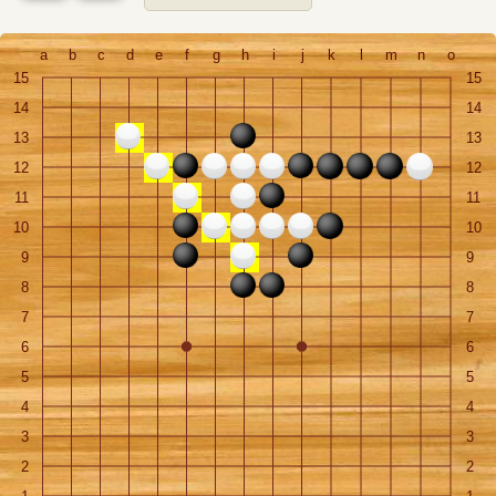
a
b
c
d
e
f
g
h
i
j
k
l
m
n
o
15
15
14
14
13
13
12
12
11
11
10
10
9
9
8
8
7
7
6
6
5
5
4
4
3
3
2
2