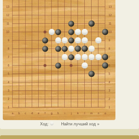
13
13
12
12
11
11
10
10
9
9
8
8
7
7
6
6
5
5
4
4
3
3
2
2
1
1
a
b
c
d
e
f
g
h
i
j
k
l
m
n
o
Ход:
Найти лучший ход »