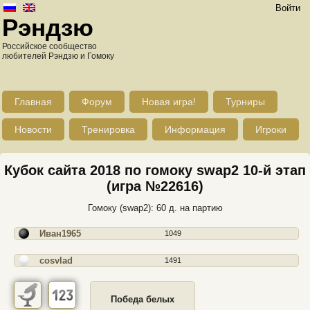
Войти
Рэндзю
Российское сообщество
любителей Рэндзю и Гомоку
Главная
Форум
Новая игра!
Турниры
Новости
Тренировка
Информация
Игроки
Кубок сайта 2018 по гомоку swap2 10-й этап
(игра №22616)
Гомоку (swap2): 60 д. на партию
Иван1965
1049
cosvlad
1491
Победа белых