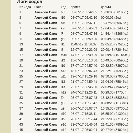
Логи ходов
№ хода
user 1
ход
время
дельта
1
Алексей Саик
h8
03-07-17 05:42:05
15:36:06 (56166c.)
3
Алексей Саик
j10
03-07-17 05:42:10
00:00:02 (2c.)
5
Алексей Саик
h10
05-07-17 05:37:11
16:47:53 (60473c.)
7
Алексей Саик
k9
07-07-17 05:45:03
17:04:40 (61480c.)
9
Алексей Саик
j7
08-07-17 05:47:36
14:54:44 (53684c.)
11
Алексей Саик
g8
09-07-17 05:59:20
09:54:43 (35683c.)
13
Алексей Саик
l11
11-07-17 11:36:37
27:05:20 (97520c.)
15
Алексей Саик
l8
12-07-17 09:21:09
20:00:46 (72046c.)
17
Алексей Саик
m10
14-07-17 05:49:29
41:59:43 (151183c.)
19
Алексей Саик
j12
15-07-17 05:13:56
16:49:56 (60596c.)
21
Алексей Саик
i10
17-07-17 04:57:40
20:32:50 (73970c.)
23
Алексей Саик
h13
18-07-17 05:07:43
21:22:16 (76936c.)
25
Алексей Саик
g11
19-07-17 15:29:18
07:30:00 (27000c.)
27
Алексей Саик
j13
21-07-17 04:59:41
21:04:07 (75847c.)
29
Алексей Саик
i13
22-07-17 06:45:50
22:03:47 (79427c.)
31
Алексей Саик
h12
24-07-17 12:26:11
00:29:30 (1770c.)
33
Алексей Саик
f9
25-07-17 05:07:48
16:12:18 (58338c.)
35
Алексей Саик
g6
25-07-17 11:56:47
03:08:28 (11308c.)
37
Алексей Саик
g9
26-07-17 05:07:57
16:35:30 (59730c.)
39
Алексей Саик
d10
26-07-17 15:36:11
05:55:02 (21302c.)
41
Алексей Саик
i15
28-07-17 05:17:44
21:25:03 (77103c.)
43
Алексей Саик
e10
29-07-17 05:46:54
21:41:30 (78090c.)
45
Алексей Саик
e12
31-07-17 05:02:04
09:27:04 (34024c.)