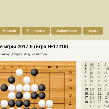
Новости
Тренировка
Информация
Игроки
 игры 2017-6 (игра №17216)
Гомоку (swap2): 70 д. на партию
1.
h8
2.
i9
g
h
i
j
k
l
m
n
o
3.
j10
4.
h10
15
5.
j8
6.
k9
7.
j9
8.
j7
14
9.
i8
10.
g8
11.
k10
12.
l11
13
13.
k8
14.
l8
15.
l10
16.
m1
12
17.
j11
18.
j12
19.
h11
20.
i10
11
21.
i12
22.
h13