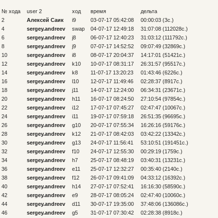
77.
i4
78.
k5
№ хода
user 2
ход
время
дельта
79.
h3
80.
i3
2
Алексей Саик
i9
03-07-17 05:42:08
00:00:03 (3c.)
81.
g2
82.
j5
4
sergey.andreev
swap
04-07-17 12:49:18
31:07:08 (112028c.)
83.
l5
84.
l6
6
sergey.andreev
j8
06-07-17 12:40:23
31:03:12 (111792c.)
85.
j4
86.
c9
8
sergey.andreev
j9
07-07-17 14:52:52
09:07:49 (32869c.)
10
sergey.andreev
i8
08-07-17 20:04:37
14:17:01 (51421c.)
12
sergey.andreev
k10
10-07-17 08:31:17
26:31:57 (95517c.)
14
sergey.andreev
k8
11-07-17 13:20:23
01:43:46 (6226c.)
16
sergey.andreev
l10
12-07-17 11:49:46
02:28:37 (8917c.)
18
sergey.andreev
j11
14-07-17 12:24:00
06:34:31 (23671c.)
20
sergey.andreev
h11
16-07-17 08:24:50
27:10:54 (97854c.)
22
sergey.andreev
i12
17-07-17 07:45:27
02:47:47 (10067c.)
24
sergey.andreev
i11
19-07-17 07:59:18
26:51:35 (96695c.)
26
sergey.andreev
g10
20-07-17 07:55:34
16:26:16 (59176c.)
28
sergey.andreev
k12
21-07-17 08:42:03
03:42:22 (13342c.)
30
sergey.andreev
g13
24-07-17 11:56:41
53:10:51 (191451c.)
32
sergey.andreev
f10
24-07-17 12:55:30
00:29:19 (1759c.)
34
sergey.andreev
h7
25-07-17 08:48:19
03:40:31 (13231c.)
36
sergey.andreev
e11
25-07-17 12:32:27
00:35:40 (2140c.)
38
sergey.andreev
f12
26-07-17 09:41:09
04:33:12 (16392c.)
40
sergey.andreev
h14
27-07-17 07:52:41
16:16:30 (58590c.)
42
sergey.andreev
e9
28-07-17 08:05:24
02:47:40 (10060c.)
44
sergey.andreev
d11
30-07-17 19:35:00
37:48:06 (136086c.)
46
sergey.andreev
g5
31-07-17 07:30:42
02:28:38 (8918c.)