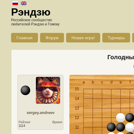
Рэндзю
Российское сообщество
любителей Рэндзю и Гомоку
Главная
Форум
Новая игра!
Турниры
Голодные
a
b
c
d
e
f
15
14
13
sergey.andreev
12
Рейтинг
Время
1114
11