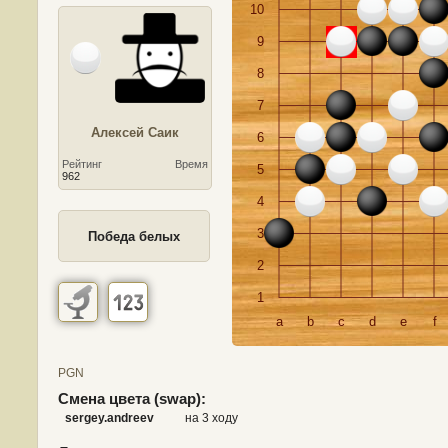
10
9
8
7
Алексей Саик
6
Рейтинг
Время
5
962
4
3
Победа белых
2
1
a
b
c
d
e
f
PGN
Смена цвета (swap):
sergey.andreev
на 3 ходу