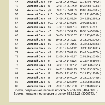
47
Алексей Саик
m9
01-08-17 05:07:22
21:36:40 (77800c.)
49
Алексей Саик
l9
02-08-17 05:14:59
19:30:38 (70238c.)
51
Алексей Саик
j14
03-08-17 05:01:09
13:03:20 (47000c.)
53
Алексей Саик
k13
04-08-17 05:45:16
22:19:21 (80361c.)
55
Алексей Саик
n9
04-08-17 12:56:26
00:49:25 (2965c.)
57
Алексей Саик
m11
04-08-17 13:02:45
00:00:38 (38c.)
59
Алексей Саик
h6
04-08-17 13:05:04
00:00:47 (47c.)
61
Алексей Саик
e7
05-08-17 05:54:15
16:38:04 (59884c.)
63
Алексей Саик
d6
06-08-17 05:36:57
22:23:17 (80597c.)
65
Алексей Саик
f11
19-08-17 05:39:11
08:16:00 (29760c.)
67
Алексей Саик
b6
21-08-17 14:21:26
06:33:06 (23586c.)
69
Алексей Саик
c5
21-08-17 14:54:42
00:24:00 (1440c.)
71
Алексей Саик
e5
22-08-17 05:01:49
13:49:34 (49774c.)
73
Алексей Саик
b4
22-08-17 14:46:17
02:51:36 (10296c.)
75
Алексей Саик
f4
23-08-17 14:56:26
23:16:44 (83804c.)
77
Алексей Саик
h4
23-08-17 17:03:02
01:34:56 (5696c.)
79
Алексей Саик
k5
24-08-17 10:02:13
02:50:22 (10222c.)
81
Алексей Саик
i3
25-08-17 12:06:23
03:21:27 (12087c.)
83
Алексей Саик
j5
28-08-17 16:00:09
08:28:01 (30481c.)
85
Алексей Саик
l6
29-08-17 12:53:49
01:56:08 (6968c.)
87
Алексей Саик
c9
29-08-17 15:17:30
02:13:46 (8026c.)
Время, потраченное первым игроком 559:39:08 (2014748c.)
Время, потраченное вторым игроком 833:32:23 (3000743c.)