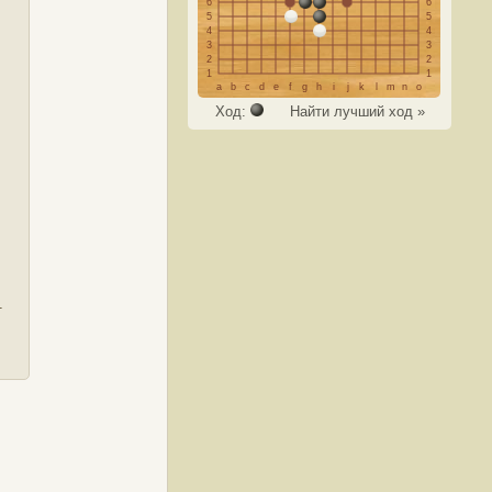
6
6
5
5
4
4
3
3
2
2
1
1
a
b
c
d
e
f
g
h
i
j
k
l
m
n
o
Ход:
Найти лучший ход »
1