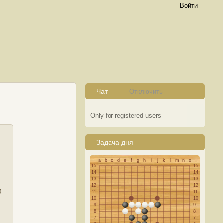
Войти
Чат
Отключить
Only for registered users
Задача дня
a
b
c
d
e
f
g
h
i
j
k
l
m
n
o
15
15
14
14
13
13
12
12
0
11
11
10
10
9
9
8
8
7
7