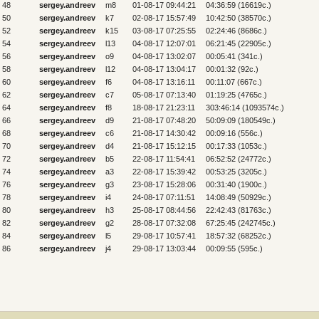
48
sergey.andreev
m8
01-08-17 09:44:21
04:36:59 (16619c.)
50
sergey.andreev
k7
02-08-17 15:57:49
10:42:50 (38570c.)
52
sergey.andreev
k15
03-08-17 07:25:55
02:24:46 (8686c.)
54
sergey.andreev
l13
04-08-17 12:07:01
06:21:45 (22905c.)
56
sergey.andreev
o9
04-08-17 13:02:07
00:05:41 (341c.)
58
sergey.andreev
l12
04-08-17 13:04:17
00:01:32 (92c.)
60
sergey.andreev
f6
04-08-17 13:16:11
00:11:07 (667c.)
62
sergey.andreev
c7
05-08-17 07:13:40
01:19:25 (4765c.)
64
sergey.andreev
f8
18-08-17 21:23:11
303:46:14 (1093574c.)
66
sergey.andreev
d9
21-08-17 07:48:20
50:09:09 (180549c.)
68
sergey.andreev
c6
21-08-17 14:30:42
00:09:16 (556c.)
70
sergey.andreev
d4
21-08-17 15:12:15
00:17:33 (1053c.)
72
sergey.andreev
b5
22-08-17 11:54:41
06:52:52 (24772c.)
74
sergey.andreev
a3
22-08-17 15:39:42
00:53:25 (3205c.)
76
sergey.andreev
g3
23-08-17 15:28:06
00:31:40 (1900c.)
78
sergey.andreev
i4
24-08-17 07:11:51
14:08:49 (50929c.)
80
sergey.andreev
h3
25-08-17 08:44:56
22:42:43 (81763c.)
82
sergey.andreev
g2
28-08-17 07:32:08
67:25:45 (242745c.)
84
sergey.andreev
l5
29-08-17 10:57:41
18:57:32 (68252c.)
86
sergey.andreev
j4
29-08-17 13:03:44
00:09:55 (595c.)