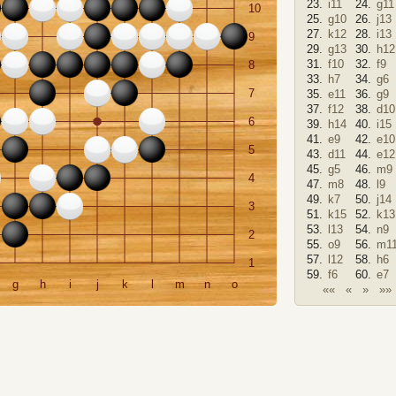
23.
i11
24.
g11
10
25.
g10
26.
j13
27.
k12
28.
i13
9
29.
g13
30.
h12
31.
f10
32.
f9
8
33.
h7
34.
g6
7
35.
e11
36.
g9
37.
f12
38.
d10
6
39.
h14
40.
i15
41.
e9
42.
e10
5
43.
d11
44.
e12
45.
g5
46.
m9
4
47.
m8
48.
l9
49.
k7
50.
j14
3
51.
k15
52.
k13
53.
l13
54.
n9
2
55.
o9
56.
m1
57.
l12
58.
h6
1
59.
f6
60.
e7
g
h
i
j
k
l
m
n
o
61.
««
c7
«
62.
»
d6
»»
63.
f8
64.
f11
65.
d9
66.
b6
67.
c6
68.
c5
69.
d4
70.
e5
71.
b5
72.
b4
73.
a3
74.
f4
75.
g3
76.
h4