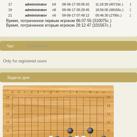
17
administrator
k9
08-06-17 05:05:42
11:18:39 (40719c.)
18
19
administrator
n8
09-06-17 05:29:45
18:56:05 (68165c.)
20
21
administrator
n6
09-06-17 07:49:12
00:46:30 (2790c.)
22
Время, потраченное первым игроком 86:07:55 (310075c.)
Время, потраченное вторым игроком 28:12:47 (101567c.)
Чат
Отключить
Only for registered users
Задача дня
a
b
c
d
e
f
g
h
i
j
k
l
m
n
o
15
15
14
14
13
13
12
12
11
11