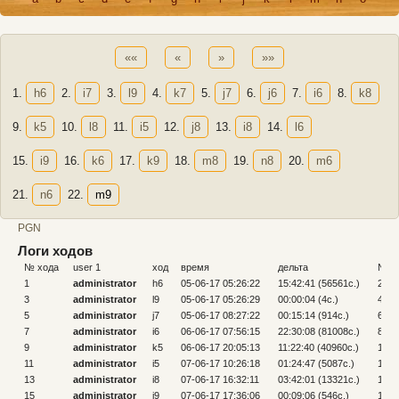
««
«
»
»»
1.
h6
2.
i7
3.
l9
4.
k7
5.
j7
6.
j6
7.
i6
8.
k8
9.
k5
10.
l8
11.
i5
12.
j8
13.
i8
14.
l6
15.
i9
16.
k6
17.
k9
18.
m8
19.
n8
20.
m6
21.
n6
22.
m9
PGN
Логи ходов
№ хода
user 1
ход
время
дельта
№ х
1
administrator
h6
05-06-17 05:26:22
15:42:41 (56561c.)
2
3
administrator
l9
05-06-17 05:26:29
00:00:04 (4c.)
4
5
administrator
j7
05-06-17 08:27:22
00:15:14 (914c.)
6
7
administrator
i6
06-06-17 07:56:15
22:30:08 (81008c.)
8
9
administrator
k5
06-06-17 20:05:13
11:22:40 (40960c.)
10
11
administrator
i5
07-06-17 10:26:18
01:24:47 (5087c.)
12
13
administrator
i8
07-06-17 16:32:11
03:42:01 (13321c.)
14
15
administrator
i9
07-06-17 17:36:06
00:09:06 (546c.)
16