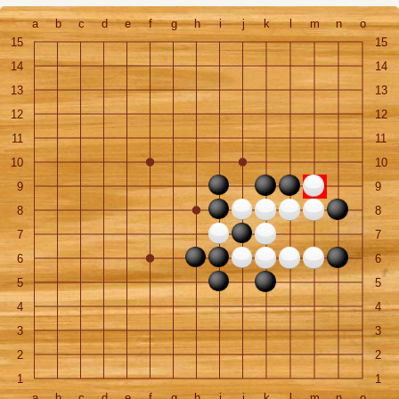
a
b
c
d
e
f
g
h
i
j
k
l
m
n
o
15
15
14
14
13
13
12
12
11
11
10
10
9
9
8
8
7
7
6
6
5
5
4
4
3
3
2
2
1
1
a
b
c
d
e
f
g
h
i
j
k
l
m
n
o