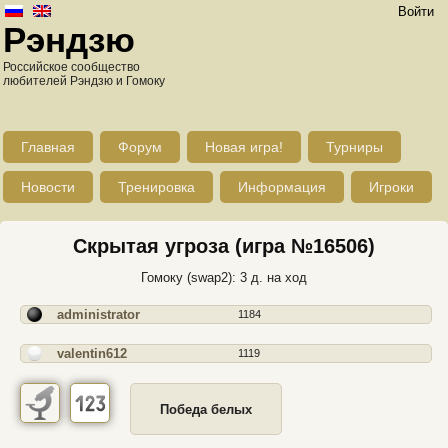
Войти
Рэндзю
Российское сообщество
любителей Рэндзю и Гомоку
Главная
Форум
Новая игра!
Турниры
Новости
Тренировка
Информация
Игроки
Скрытая угроза (игра №16506)
Гомоку (swap2): 3 д. на ход
administrator
1184
valentin612
1119
Победа белых