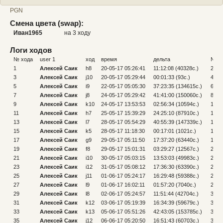
PGN
Смена цвета (swap):
Иван1965
на 3 ходу
Логи ходов
№ хода
user 1
ход
время
дельта
№ х
1
Алексей Саик
h8
20-05-17 05:26:41
11:12:08 (40328c.)
2
3
Алексей Саик
j10
20-05-17 05:29:44
00:01:33 (93c.)
4
5
Алексей Саик
i9
22-05-17 05:05:30
37:23:35 (134615c.)
6
7
Алексей Саик
j8
24-05-17 05:29:42
41:41:00 (150060c.)
8
9
Алексей Саик
k10
24-05-17 13:53:53
02:56:34 (10594c.)
10
11
Алексей Саик
h7
25-05-17 15:39:29
24:25:10 (87910c.)
12
13
Алексей Саик
l7
28-05-17 05:54:29
40:55:39 (147339c.)
14
15
Алексей Саик
k5
28-05-17 11:18:30
00:17:01 (1021c.)
16
17
Алексей Саик
g9
29-05-17 05:11:50
17:37:20 (63440c.)
18
19
Алексей Саик
f8
29-05-17 15:01:31
03:29:27 (12567c.)
20
21
Алексей Саик
i10
30-05-17 05:03:15
13:53:03 (49983c.)
22
23
Алексей Саик
i12
31-05-17 05:08:12
17:36:30 (63390c.)
24
25
Алексей Саик
j11
01-06-17 05:24:17
16:29:48 (59388c.)
26
27
Алексей Саик
l9
01-06-17 16:02:11
01:57:20 (7040c.)
28
29
Алексей Саик
l8
02-06-17 05:24:57
11:51:44 (42704c.)
30
31
Алексей Саик
k12
03-06-17 05:19:39
16:34:39 (59679c.)
32
33
Алексей Саик
k13
05-06-17 05:51:26
42:43:05 (153785c.)
34
35
Алексей Саик
j12
06-06-17 05:20:50
16:51:43 (60703c.)
36