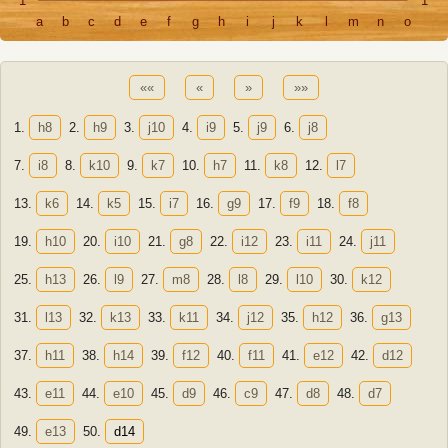
1
1
a
b
c
d
e
f
g
h
i
j
k
l
m
n
o
««
«
»
»»
1.
h8
2.
h9
3.
j10
4.
i9
5.
j9
6.
j8
7.
i8
8.
k10
9.
k7
10.
h7
11.
k8
12.
l7
13.
k6
14.
k5
15.
i7
16.
g9
17.
f9
18.
f8
19.
h10
20.
i10
21.
g8
22.
i12
23.
i11
24.
j11
25.
h13
26.
l9
27.
m8
28.
l8
29.
l10
30.
k12
31.
l13
32.
k13
33.
k11
34.
j12
35.
h12
36.
g13
37.
h11
38.
h14
39.
f12
40.
f11
41.
e12
42.
d12
43.
e11
44.
e10
45.
d9
46.
c9
47.
d8
48.
d7
49.
e13
50.
d14