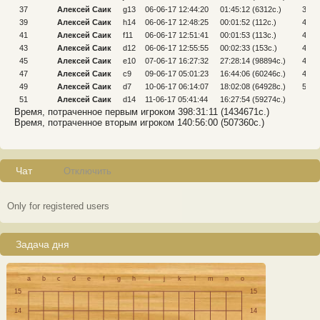
37
Алексей Саик
g13
06-06-17 12:44:20
01:45:12 (6312c.)
38
39
Алексей Саик
h14
06-06-17 12:48:25
00:01:52 (112c.)
40
41
Алексей Саик
f11
06-06-17 12:51:41
00:01:53 (113c.)
42
43
Алексей Саик
d12
06-06-17 12:55:55
00:02:33 (153c.)
44
45
Алексей Саик
e10
07-06-17 16:27:32
27:28:14 (98894c.)
46
47
Алексей Саик
c9
09-06-17 05:01:23
16:44:06 (60246c.)
48
49
Алексей Саик
d7
10-06-17 06:14:07
18:02:08 (64928c.)
50
51
Алексей Саик
d14
11-06-17 05:41:44
16:27:54 (59274c.)
Время, потраченное первым игроком 398:31:11 (1434671c.)
Время, потраченное вторым игроком 140:56:00 (507360c.)
Чат
Отключить
Only for registered users
Задача дня
a
b
c
d
e
f
g
h
i
j
k
l
m
n
o
15
15
14
14