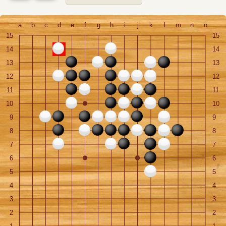
a
b
c
d
e
f
g
h
i
j
k
l
m
n
o
15
15
14
14
13
13
12
12
11
11
10
10
9
9
8
8
7
7
6
6
5
5
4
4
3
3
2
2