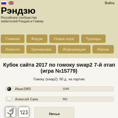
Войти
Рэндзю
Российское сообщество
любителей Рэндзю и Гомоку
Главная
Форум
Новая игра!
Турниры
Новости
Тренировка
Информация
Игроки
Кубок сайта 2017 по гомоку swap2 7-й этап
(игра №15779)
Гомоку (swap2): 60 д. на партию
Иван1965
1049
Алексей Саик
962
Ничья