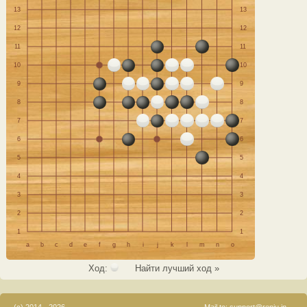
13
13
12
12
11
11
10
10
9
9
8
8
7
7
6
6
5
5
4
4
3
3
2
2
1
1
a
b
c
d
e
f
g
h
i
j
k
l
m
n
o
Ход:
Найти лучший ход »