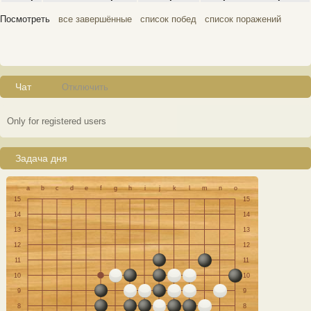
Посмотреть
все завершённые
список побед
список поражений
Чат
Отключить
Only for registered users
Задача дня
a
b
c
d
e
f
g
h
i
j
k
l
m
n
o
15
15
14
14
13
13
12
12
11
11
10
10
9
9
8
8