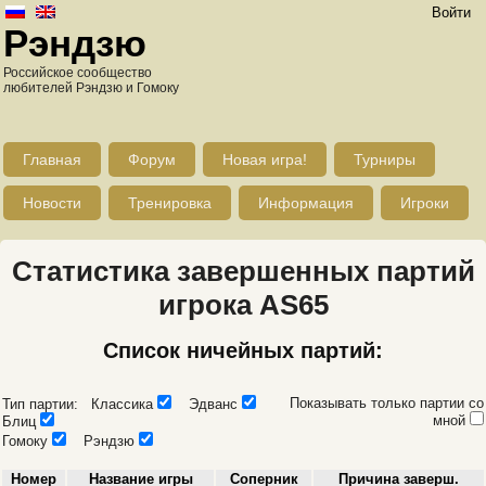
Войти
Рэндзю
Российское сообщество
любителей Рэндзю и Гомоку
Главная
Форум
Новая игра!
Турниры
Новости
Тренировка
Информация
Игроки
Статистика завершенных партий
игрока AS65
Список ничейных партий:
Показывать только партии со
Тип партии: Классика
Эдванс
мной
Блиц
Гомоку
Рэндзю
Номер
Название игры
Соперник
Причина заверш.