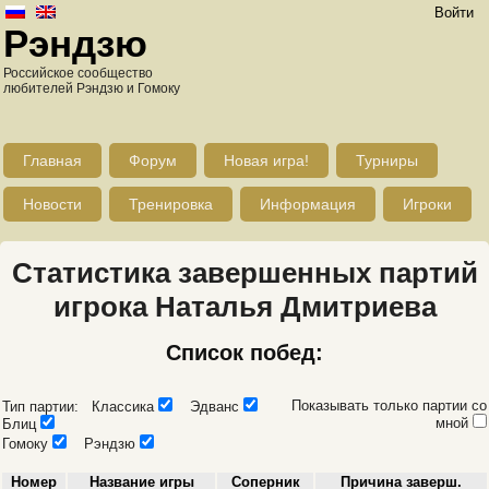
Войти
Рэндзю
Российское сообщество
любителей Рэндзю и Гомоку
Главная
Форум
Новая игра!
Турниры
Новости
Тренировка
Информация
Игроки
Статистика завершенных партий
игрока Наталья Дмитриева
Список побед:
Показывать только партии со
Тип партии: Классика
Эдванс
мной
Блиц
Гомоку
Рэндзю
Номер
Название игры
Соперник
Причина заверш.