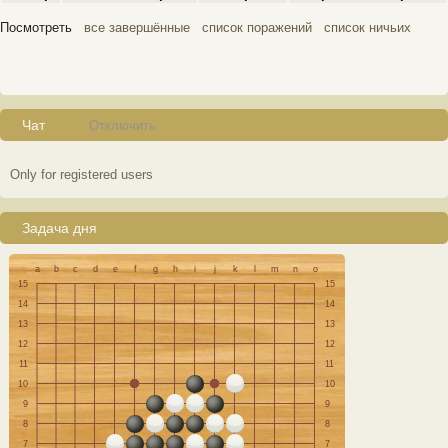
Посмотреть
все завершённые
список поражений
список ничьих
Чат
Отключить
Only for registered users
Задача дня
a
b
c
d
e
f
g
h
i
j
k
l
m
n
o
15
15
14
14
13
13
12
12
11
11
10
10
9
9
8
8
7
7