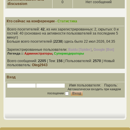
0
Нет сообщений
discussion
Кто сейчас на конференции
- Статистика
Всего посетителей:
42
, из них зарегистрированных: 2, скрытых: 0 и
гостей: 40 (основано на активности пользователей за последние 5
минут)
Больше всего посетителей (
2238
) здесь было 22 июл 2026, 04:35
Зарегистрированные пользователи:
Baidu [Spider]
,
Google [Bot]
Легенда ::
Администраторы
,
Супермодераторы
Всего сообщений:
2205
| Тем:
156
| Пользователей:
2570
| Новый
пользователь:
Oleg2943
Вход
Имя пользователя:
Пароль:
Автоматически входить при каждом
посещении