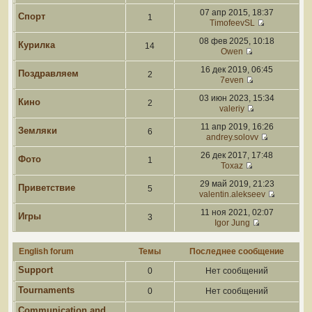
07 апр 2015, 18:37
Спорт
1
TimofeevSL
08 фев 2025, 10:18
Курилка
14
Owen
16 дек 2019, 06:45
Поздравляем
2
7even
03 июн 2023, 15:34
Кино
2
valeriy
11 апр 2019, 16:26
Земляки
6
andrey.solovv
26 дек 2017, 17:48
Фото
1
Toxaz
29 май 2019, 21:23
Приветствие
5
valentin.alekseev
11 ноя 2021, 02:07
Игры
3
Igor Jung
English forum
Темы
Последнее сообщение
Support
0
Нет сообщений
Tournaments
0
Нет сообщений
Communication and