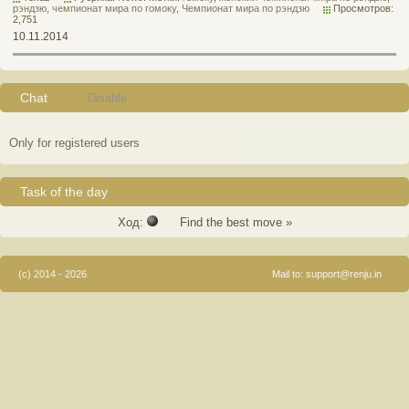
рэндзю
,
чемпионат мира по гомоку
,
Чемпионат мира по рэндзю
Просмотров:
2,751
10.11.2014
Chat
Disable
Only for registered users
Task of the day
Ход:
Find the best move »
(c) 2014 - 2026
Mail to:
support@renju.in