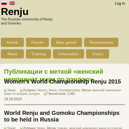
Log in
Renju
The Russian community of Renju
and Gomoku
Home
Forum
New game!
Tournaments
News
Training
Information
Users
Публикации с меткой «женский
чемпионат мира по рэндзю»
Women’s World Championship Renju 2015
Toxaz
Рубрика:
History
,
News
,
Championships
. Метки:
женский чемпионат
мира по рэндзю
,
рэндзю
Просмотров: 2,085
19.10.2015
World Renju and Gomoku Championships
to be held in Russia
Toxaz
Рубрика:
News
. Метки:
гомоку
,
женский чемпионат мира по рэндзю
,