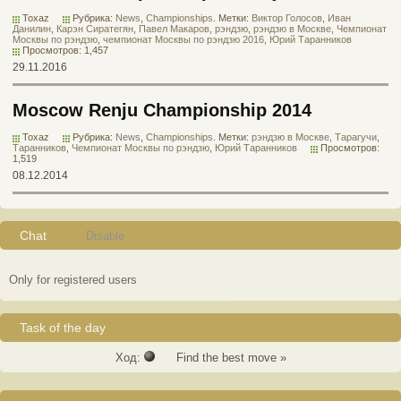
Toxaz
Рубрика:
News
,
Championships
. Метки:
Виктор Голосов
,
Иван
Данилин
,
Карэн Сиратегян
,
Павел Макаров
,
рэндзю
,
рэндзю в Москве
,
Чемпионат
Москвы по рэндзю
,
чемпионат Москвы по рэндзю 2016
,
Юрий Таранников
Просмотров: 1,457
29.11.2016
Moscow Renju Championship 2014
Toxaz
Рубрика:
News
,
Championships
. Метки:
рэндзю в Москве
,
Тарагучи
,
Таранников
,
Чемпионат Москвы по рэндзю
,
Юрий Таранников
Просмотров:
1,519
08.12.2014
Chat
Disable
Only for registered users
Task of the day
Ход:
Find the best move »