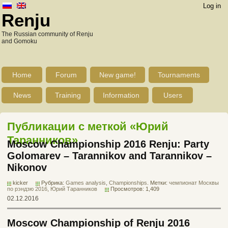
Log in
Renju
The Russian community of Renju
and Gomoku
Home
Forum
New game!
Tournaments
News
Training
Information
Users
Публикации с меткой «Юрий
Таранников»
Moscow Championship 2016 Renju: Party
Golomarev – Tarannikov and Tarannikov –
Nikonov
kicker
Рубрика:
Games analysis
,
Championships
. Метки:
чемпионат Москвы
по рэндзю 2016
,
Юрий Таранников
Просмотров: 1,409
02.12.2016
Moscow Championship of Renju 2016