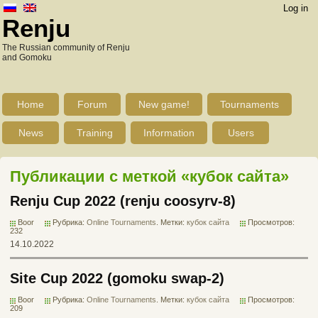
Log in
Renju
The Russian community of Renju
and Gomoku
Home
Forum
New game!
Tournaments
News
Training
Information
Users
Публикации с меткой «кубок сайта»
Renju Cup 2022 (renju coosyrv-8)
Boor
Рубрика:
Online Tournaments
. Метки:
кубок сайта
Просмотров:
232
14.10.2022
Site Cup 2022 (gomoku swap-2)
Boor
Рубрика:
Online Tournaments
. Метки:
кубок сайта
Просмотров:
209