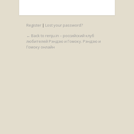
Register
|
Lost your password?
← Back to renju.in – российский клуб
любителей Рэндзю и Гомоку. Рэндзю и
Гомоку онлайн