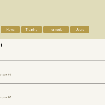
News
Training
Information
Users
)
отров: 89
отров: 83