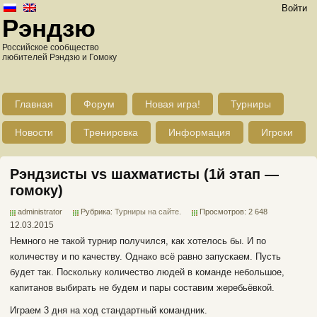
Войти
Рэндзю
Российское сообщество
любителей Рэндзю и Гомоку
Главная
Форум
Новая игра!
Турниры
Новости
Тренировка
Информация
Игроки
Рэндзисты vs шахматисты (1й этап —
гомоку)
administrator
Рубрика:
Турниры на сайте
.
Просмотров: 2 648
12.03.2015
Немного не такой турнир получился, как хотелось бы. И по
количеству и по качеству. Однако всё равно запускаем. Пусть
будет так. Поскольку количество людей в команде небольшое,
капитанов выбирать не будем и пары составим жеребьёвкой.
Играем 3 дня на ход стандартный командник.