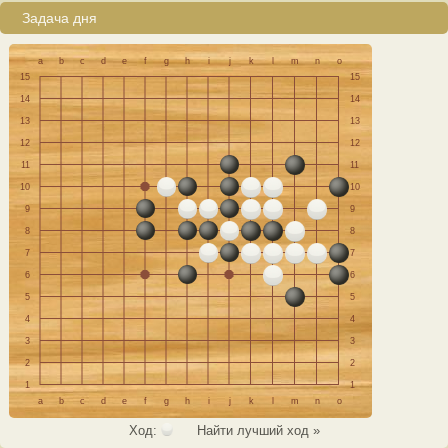
Задача дня
a
b
c
d
e
f
g
h
i
j
k
l
m
n
o
15
15
14
14
13
13
12
12
11
11
10
10
9
9
8
8
7
7
6
6
5
5
4
4
3
3
2
2
1
1
a
b
c
d
e
f
g
h
i
j
k
l
m
n
o
Ход:
Найти лучший ход »