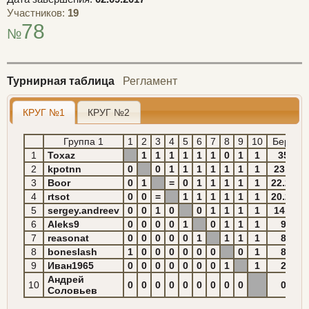
Участников:
19
78
№
Турнирная таблица
Регламент
КРУГ №1
КРУГ №2
Группа 1
1
2
3
4
5
6
7
8
9
10
Берг.
1
Toxaz
1
1
1
1
1
1
0
1
1
35
2
kpotnn
0
0
1
1
1
1
1
1
1
23.5
3
Boor
0
1
=
0
1
1
1
1
1
22.25
4
rtsot
0
0
=
1
1
1
1
1
1
20.25
5
sergey.andreev
0
0
1
0
0
1
1
1
1
14.5
6
Aleks9
0
0
0
0
1
0
1
1
1
9
7
reasonat
0
0
0
0
0
1
1
1
1
8
8
boneslash
1
0
0
0
0
0
0
0
1
8
9
Иван1965
0
0
0
0
0
0
0
1
1
2
Андрей
10
0
0
0
0
0
0
0
0
0
0
Соловьев