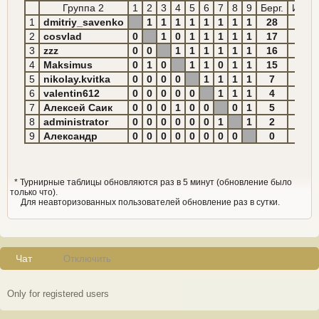
Группа 2
1
2
3
4
5
6
7
8
9
Берг.
Итого
1
dmitriy_savenko
1
1
1
1
1
1
1
1
28
8
2
cosvlad
0
1
0
1
1
1
1
1
17
6
3
zzz
0
0
1
1
1
1
1
1
16
6
4
Maksimus
0
1
0
1
1
0
1
1
15
5
5
nikolay.kvitka
0
0
0
0
1
1
1
1
7
4
6
valentin612
0
0
0
0
0
1
1
1
4
3
7
Алексей Саик
0
0
0
1
0
0
0
1
5
2
8
administrator
0
0
0
0
0
0
1
1
2
2
9
Александр
0
0
0
0
0
0
0
0
0
0
* Турнирные таблицы обновляются раз в 5 минут (обновление было
только что).
Для неавторизованных пользователей обновление раз в сутки.
Чат
Отключить
Only for registered users