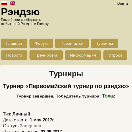
Войти
Рэндзю
Российское сообщество
любителей Рэндзю и Гомоку
Главная
Форум
Новая игра!
Турниры
Новости
Тренировка
Информация
Игроки
Турниры
Турнир «Первомайский турнир по рэндзю»
Toxaz
Турнир завершён. Победитель турнира:
Тип:
Личный
Дата старта:
1 мая 2017г.
Статус:
Завершён
Дата завершения:
02.09.2017