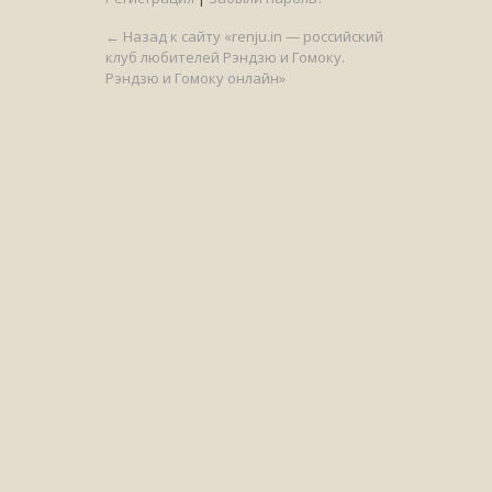
← Назад к сайту «renju.in — российский
клуб любителей Рэндзю и Гомоку.
Рэндзю и Гомоку онлайн»