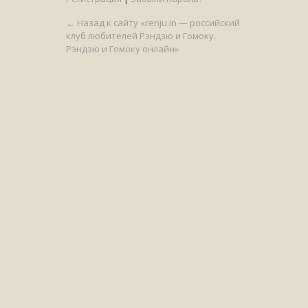
← Назад к сайту «renju.in — российский
клуб любителей Рэндзю и Гомоку.
Рэндзю и Гомоку онлайн»