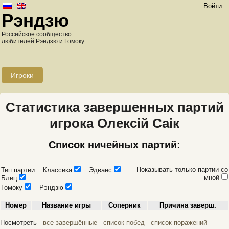
Войти
Рэндзю
Российское сообщество
любителей Рэндзю и Гомоку
Игроки
Статистика завершенных партий
игрока Олексій Саік
Список ничейных партий:
Показывать только партии со
Тип партии: Классика
Эдванс
мной
Блиц
Гомоку
Рэндзю
Номер
Название игры
Соперник
Причина заверш.
Посмотреть
все завершённые
список побед
список поражений