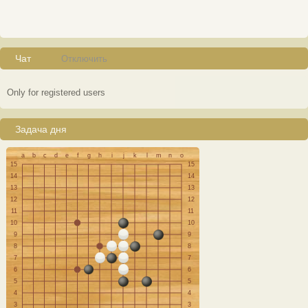
Чат
Отключить
Only for registered users
Задача дня
a
b
c
d
e
f
g
h
i
j
k
l
m
n
o
15
15
14
14
13
13
12
12
11
11
10
10
9
9
8
8
7
7
6
6
5
5
4
4
3
3