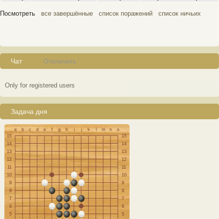
Посмотреть
все завершённые
список поражений
список ничьих
Чат
Отключить
Only for registered users
Задача дня
a
b
c
d
e
f
g
h
i
j
k
l
m
n
o
15
15
14
14
13
13
12
12
11
11
10
10
9
9
8
8
7
7
6
6
5
5