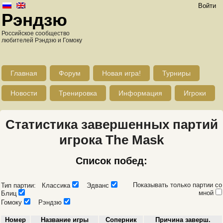
Войти
Рэндзю
Российское сообщество
любителей Рэндзю и Гомоку
Главная
Форум
Новая игра!
Турниры
Новости
Тренировка
Информация
Игроки
Статистика завершенных партий
игрока The Mask
Список побед:
Показывать только партии со
Тип партии: Классика
Эдванс
мной
Блиц
Гомоку
Рэндзю
Номер
Название игры
Соперник
Причина заверш.