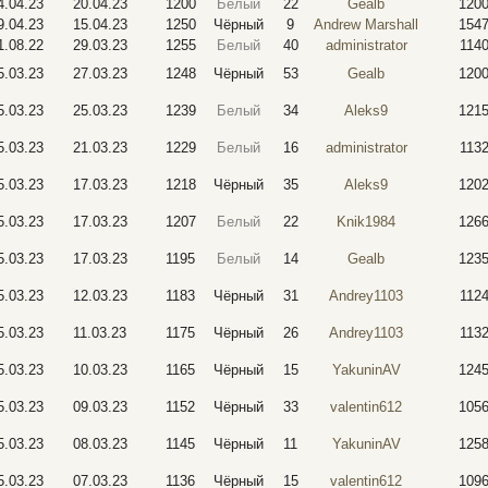
4.04.23
20.04.23
1200
Белый
22
Gealb
120
9.04.23
15.04.23
1250
Чёрный
9
Andrew Marshall
154
1.08.22
29.03.23
1255
Белый
40
administrator
114
5.03.23
27.03.23
1248
Чёрный
53
Gealb
120
5.03.23
25.03.23
1239
Белый
34
Aleks9
121
5.03.23
21.03.23
1229
Белый
16
administrator
113
5.03.23
17.03.23
1218
Чёрный
35
Aleks9
120
5.03.23
17.03.23
1207
Белый
22
Knik1984
126
5.03.23
17.03.23
1195
Белый
14
Gealb
123
5.03.23
12.03.23
1183
Чёрный
31
Andrey1103
112
5.03.23
11.03.23
1175
Чёрный
26
Andrey1103
113
5.03.23
10.03.23
1165
Чёрный
15
YakuninAV
124
5.03.23
09.03.23
1152
Чёрный
33
valentin612
105
5.03.23
08.03.23
1145
Чёрный
11
YakuninAV
125
5.03.23
07.03.23
1136
Чёрный
15
valentin612
109