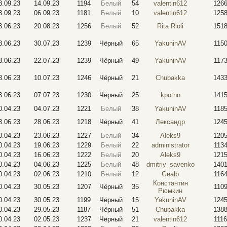
3.09.23
14.09.23
1194
Белый
54
valentin612
126
3.09.23
06.09.23
1181
Белый
10
valentin612
125
3.06.23
20.08.23
1256
Белый
52
Rita Rioli
151
3.06.23
30.07.23
1239
Чёрный
65
YakuninAV
115
3.06.23
22.07.23
1239
Чёрный
49
YakuninAV
117
3.06.23
10.07.23
1246
Чёрный
21
Chubakka
143
3.06.23
07.07.23
1230
Чёрный
25
kpotnn
141
0.04.23
04.07.23
1221
Белый
38
YakuninAV
118
3.06.23
28.06.23
1218
Чёрный
41
Лександр
124
0.04.23
23.06.23
1227
Белый
34
Aleks9
120
0.04.23
19.06.23
1229
Белый
22
administrator
113
0.04.23
16.06.23
1222
Белый
20
Aleks9
121
0.04.23
04.06.23
1225
Белый
48
dmitriy_savenko
140
0.04.23
02.06.23
1210
Белый
12
Gealb
116
Константин
0.04.23
30.05.23
1207
Чёрный
35
110
Рюмкин
0.04.23
30.05.23
1199
Чёрный
15
YakuninAV
124
0.04.23
29.05.23
1187
Чёрный
51
Chubakka
138
0.04.23
02.05.23
1237
Чёрный
21
valentin612
1116