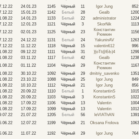
7.12.22
24.01.23
1145
Чёрный
11
Igor Jung
852
7.12.22
15.01.23
1142
Белый
28
Gealb
120
1.08.22
14.01.23
1133
Белый
22
administrator
122
7.12.22
12.01.23
1121
Чёрный
3
SkorNik
1113
Константин
7.12.22
02.01.23
1125
Чёрный
23
115
Рюмкин
7.12.22
24.12.22
1131
Белый
24
YakuninAV
126
7.12.22
11.12.22
1118
Чёрный
15
valentin612
996
1.08.22
09.12.22
1111
Чёрный
31
}{oTt@БЬ)4
129
1.08.22
03.11.22
1117
Белый
42
Gealb
123
Константин
1.08.22
01.11.22
1104
Чёрный
29
116
Рюмкин
1.08.22
30.10.22
1092
Чёрный
29
dmitriy_savenko
135
1.08.22
23.10.22
1088
Чёрный
25
Igor Jung
849
1.08.22
10.10.22
1112
Чёрный
21
Igor Jung
856
1.08.22
20.09.22
1110
Белый
1
KonstantinS
101
1.08.22
20.09.22
1103
Чёрный
3
KonstantinS
102
1.08.22
17.09.22
1106
Чёрный
13
Valentin
100
1.08.22
17.09.22
1099
Чёрный
13
Valentin
101
9.07.22
21.07.22
1205
Белый
56
leVIAThAN
139
6.06.22
12.07.22
1199
Чёрный
21
Oksana Frolova
106
6.06.22
11.07.22
1192
Чёрный
29
Igor Jung
764