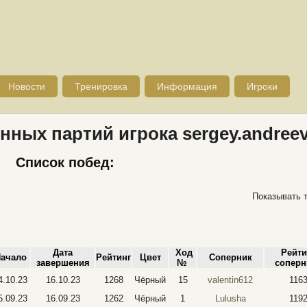
Новости
Тренировка
Информация
Игроки
нных партий игрока sergey.andree
Список побед:
Показывать 
Дата
Ход
Рейти
ачало
Рейтинг
Цвет
Соперник
завершения
№
соперн
4.10.23
16.10.23
1268
Чёрный
15
valentin612
116
5.09.23
16.09.23
1262
Чёрный
1
Lulusha
119