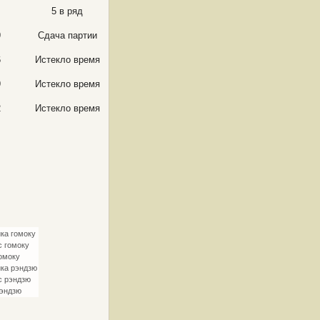
5 в ряд
9
Сдача партии
6
Истекло время
9
Истекло время
2
Истекло время
ка гомоку
с гомоку
омоку
ка рэндзю
с рэндзю
рэндзю