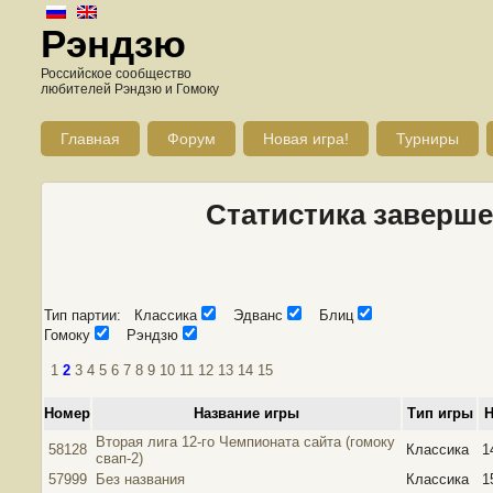
Рэндзю
Российское сообщество
любителей Рэндзю и Гомоку
Главная
Форум
Новая игра!
Турниры
Статистика заверше
Тип партии: Классика
Эдванс
Блиц
Гомоку
Рэндзю
1
2
3
4
5
6
7
8
9
10
11
12
13
14
15
Номер
Название игры
Тип игры
Н
Вторая лига 12-го Чемпионата сайта (гомоку
58128
Классика
1
свап-2)
57999
Без названия
Классика
1