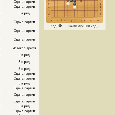
6
6
6
Сдача партии
5
5
8
Сдача партии
4
4
3
3
8
5 в ряд
2
2
1
1
a
b
c
d
e
f
g
h
i
j
k
l
m
n
o
0
Сдача партии
Ход:
Найти лучший ход »
3
Сдача партии
3
Сдача партии
5
Истекло время
5
5 в ряд
5
5 в ряд
5
5 в ряд
4
Сдача партии
5
Сдача партии
1
5 в ряд
4
Сдача партии
9
Сдача партии
5
Сдача партии
8
5 в ряд
Сдача партии