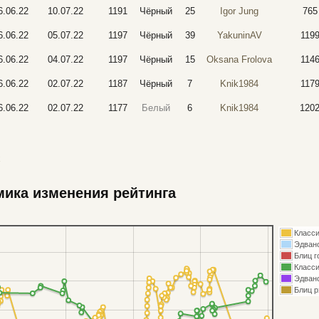
6.06.22
10.07.22
1191
Чёрный
25
Igor Jung
765
6.06.22
05.07.22
1197
Чёрный
39
YakuninAV
119
6.06.22
04.07.22
1197
Чёрный
15
Oksana Frolova
114
6.06.22
02.07.22
1187
Чёрный
7
Knik1984
117
6.06.22
02.07.22
1177
Белый
6
Knik1984
120
х
ика изменения рейтинга
Класси
Эдван
Блиц г
Класси
Эдван
Блиц 