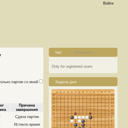
Войти
Чат
Отключить
v
Only for registered users
Задача дня
только партии со мной
a
b
c
d
e
f
g
h
i
j
k
l
m
n
o
15
15
14
14
13
13
нг
Причина
12
12
ика
завершения
11
11
10
10
3
Сдача партии
9
9
8
8
2
Истекло время
7
7