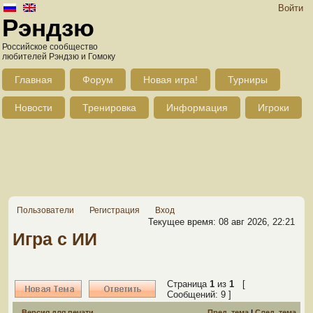
Войти
Рэндзю
Российское сообщество
любителей Рэндзю и Гомоку
Главная
Форум
Новая игра!
Турниры
Новости
Тренировка
Информация
Игроки
Пользователи
Регистрация
Вход
Текущее время: 08 авг 2026, 22:21
Игра с ИИ
Страница
1
из
1
[
Сообщений: 9 ]
Версия для печати
Пред. тема
|
След. тема