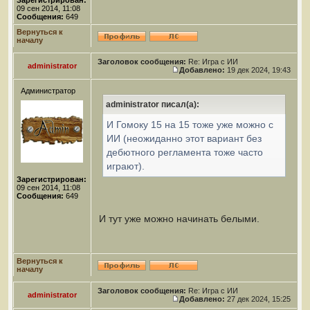
Зарегистрирован:
09 сен 2014, 11:08
Сообщения:
649
Вернуться к
началу
Заголовок сообщения:
Re: Игра с ИИ
administrator
Добавлено:
19 дек 2024, 19:43
Администратор
administrator писал(а):
И Гомоку 15 на 15 тоже уже можно с
ИИ (неожиданно этот вариант без
дебютного регламента тоже часто
играют).
Зарегистрирован:
09 сен 2014, 11:08
Сообщения:
649
И тут уже можно начинать белыми.
Вернуться к
началу
Заголовок сообщения:
Re: Игра с ИИ
administrator
Добавлено:
27 дек 2024, 15:25