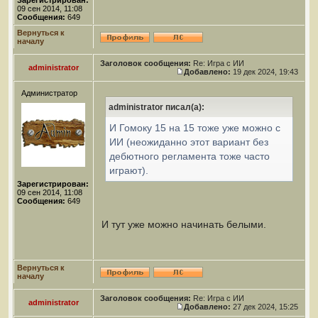
Зарегистрирован:
09 сен 2014, 11:08
Сообщения:
649
Вернуться к
началу
Заголовок сообщения:
Re: Игра с ИИ
administrator
Добавлено:
19 дек 2024, 19:43
Администратор
administrator писал(а):
И Гомоку 15 на 15 тоже уже можно с
ИИ (неожиданно этот вариант без
дебютного регламента тоже часто
играют).
Зарегистрирован:
09 сен 2014, 11:08
Сообщения:
649
И тут уже можно начинать белыми.
Вернуться к
началу
Заголовок сообщения:
Re: Игра с ИИ
administrator
Добавлено:
27 дек 2024, 15:25