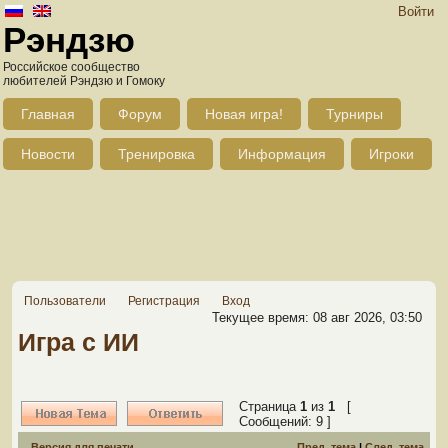
Войти
Рэндзю
Российское сообщество
любителей Рэндзю и Гомоку
Главная
Форум
Новая игра!
Турниры
Новости
Тренировка
Информация
Игроки
Пользователи
Регистрация
Вход
Текущее время: 08 авг 2026, 03:50
Игра с ИИ
Страница
1
из
1
[
Сообщений: 9 ]
Версия для печати
Пред. тема
|
След. тема