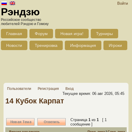
Войти
Рэндзю
Российское сообщество
любителей Рэндзю и Гомоку
Главная
Форум
Новая игра!
Турниры
Новости
Тренировка
Информация
Игроки
Пользователи
Регистрация
Вход
Текущее время: 06 авг 2026, 05:45
14 Кубок Карпат
Страница
1
из
1
[ 1
сообщение ]
Версия для печати
Пред. тема
|
След. тема