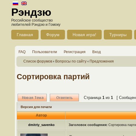
Рэндзю
Российское сообщество
любителей Рэндзю и Гомоку
Главная
Форум
Новая игра!
Турниры
FAQ
Пользователи
Регистрация
Вход
Список форумов
‹
Вопросы по сайту
‹
Предложения
Сортировка партий
Страница
1
из
1
[ Сообщени
Версия для печати
Автор
dmitriy_savenko
Заголовок сообщения:
Сортировка парт