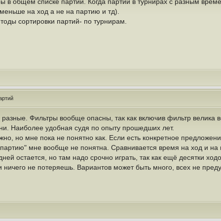
ы в общем списке партий. Когда партии в турнирах с разным врем
меньше на ход а не на партию и тд).
тоды сортировки партий- по турнирам.
артий
 разные. Фильтры вообще опасны, так как включив фильтр велика в
ени. Наиболее удобная судя по опыту прошедших лет.
но, но мне пока не понятно как. Если есть конкретное предложени
 партию" мне вообще не понятна. Сравнивается время на ход и на 
ней остается, но там надо срочно играть, так как ещё десятки ходов
и ничего не потеряешь. Вариантов может быть много, всех не пред