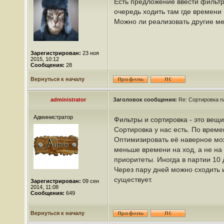
Есть предложение ввести фильтр
очередь ходить там где времени 
Можно ли реализовать другие ме
Зарегистрирован:
23 ноя
2015, 10:12
Сообщения:
28
Вернуться к началу
administrator
Заголовок сообщения:
Re: Сортировка п
Администратор
Фильтры и сортировка - это вещи
Сортировка у нас есть. По врем
Оптимизировать её наверное мож
меньше времени на ход, а не на
приоритеты. Иногда в партии 10 д
Через пару дней можно сходить 
существует.
Зарегистрирован:
09 сен
2014, 11:08
Сообщения:
649
Вернуться к началу