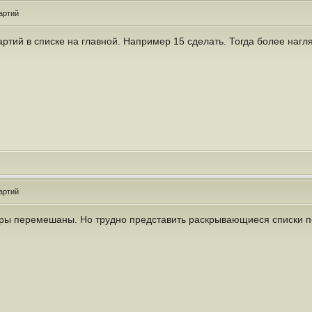
артий
партий в списке на главной. Например 15 сделать. Тогда более наг
артий
иры перемешаны. Но трудно представить раскрывающиеся списки п