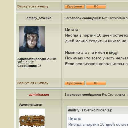
Вернуться к началу
dmitriy_savenko
Заголовок сообщения:
Re: Сортировка п
Цитата:
Иногда в партии 10 дней остается
дней можно сходить и ничего не
Именно это я и имел в виду.
Понимаю что всего учесть нельзя
Зарегистрирован:
23 ноя
2015, 10:12
Если реализация дополнительной
Сообщения:
28
Вернуться к началу
administrator
Заголовок сообщения:
Re: Сортировка п
Администратор
dmitriy_savenko писал(а):
Цитата:
Иногда в партии 10 дней остает