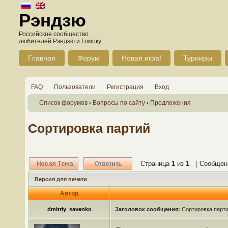
Рэндзю
Российское сообщество
любителей Рэндзю и Гомоку
Главная
Форум
Новая игра!
Турниры
FAQ
Пользователи
Регистрация
Вход
Список форумов
‹
Вопросы по сайту
‹
Предложения
Сортировка партий
Страница
1
из
1
[ Сообщени
Версия для печати
Автор
dmitriy_savenko
Заголовок сообщения:
Сортировка парт