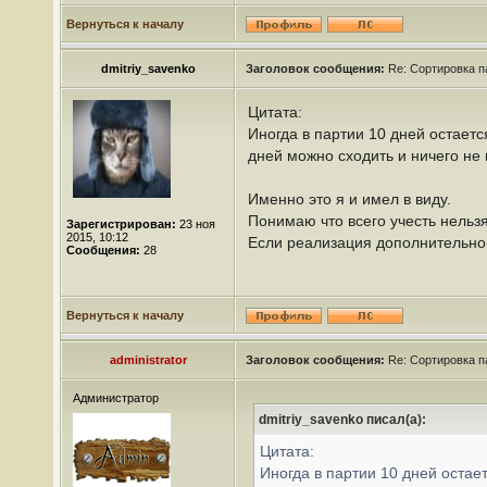
Вернуться к началу
dmitriy_savenko
Заголовок сообщения:
Re: Сортировка п
Цитата:
Иногда в партии 10 дней остается
дней можно сходить и ничего не
Именно это я и имел в виду.
Понимаю что всего учесть нельзя
Зарегистрирован:
23 ноя
2015, 10:12
Если реализация дополнительной
Сообщения:
28
Вернуться к началу
administrator
Заголовок сообщения:
Re: Сортировка п
Администратор
dmitriy_savenko писал(а):
Цитата:
Иногда в партии 10 дней остает