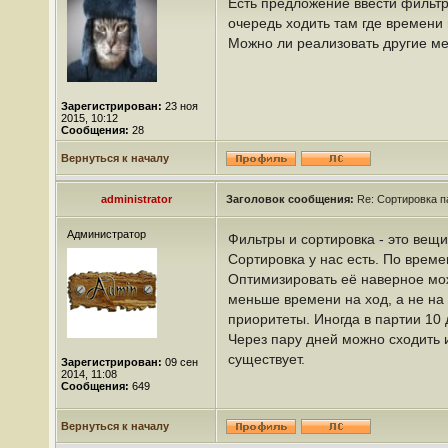
Есть предложение ввести фильтр
очередь ходить там где времени 
Можно ли реализовать другие ме
Зарегистрирован:
23 ноя
2015, 10:12
Сообщения:
28
Вернуться к началу
administrator
Заголовок сообщения:
Re: Сортировка п
Администратор
Фильтры и сортировка - это вещи
Сортировка у нас есть. По врем
Оптимизировать её наверное мож
меньше времени на ход, а не на
приоритеты. Иногда в партии 10 д
Через пару дней можно сходить 
существует.
Зарегистрирован:
09 сен
2014, 11:08
Сообщения:
649
Вернуться к началу