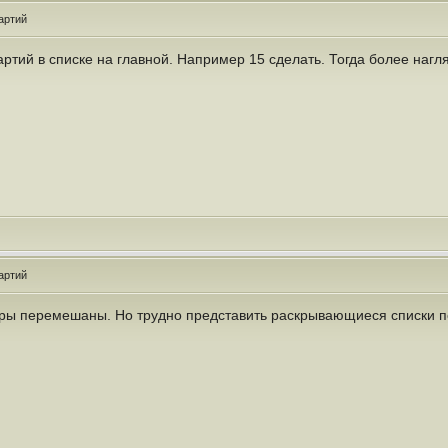
артий
партий в списке на главной. Например 15 сделать. Тогда более наг
артий
иры перемешаны. Но трудно представить раскрывающиеся списки п