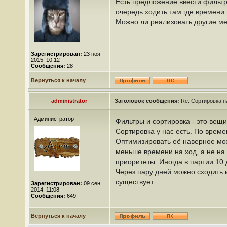
Есть предложение ввести фильтр
очередь ходить там где времени 
Можно ли реализовать другие ме
Зарегистрирован:
23 ноя
2015, 10:12
Сообщения:
28
Вернуться к началу
administrator
Заголовок сообщения:
Re: Сортировка п
Администратор
Фильтры и сортировка - это вещи
Сортировка у нас есть. По врем
Оптимизировать её наверное мож
меньше времени на ход, а не на
приоритеты. Иногда в партии 10 д
Через пару дней можно сходить 
существует.
Зарегистрирован:
09 сен
2014, 11:08
Сообщения:
649
Вернуться к началу