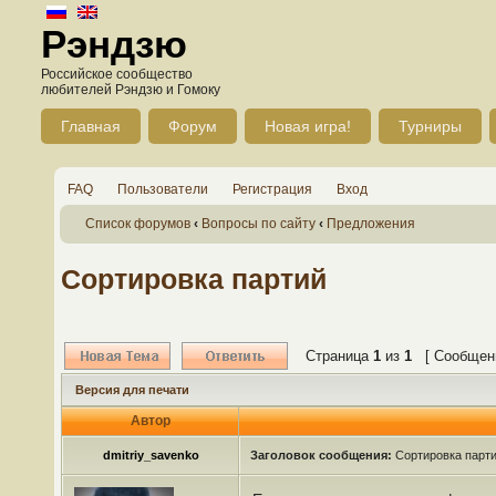
Рэндзю
Российское сообщество
любителей Рэндзю и Гомоку
Главная
Форум
Новая игра!
Турниры
FAQ
Пользователи
Регистрация
Вход
Список форумов
‹
Вопросы по сайту
‹
Предложения
Сортировка партий
Страница
1
из
1
[ Сообщени
Версия для печати
Автор
dmitriy_savenko
Заголовок сообщения:
Сортировка парт