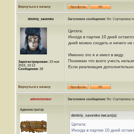
Вернуться к началу
dmitriy_savenko
Заголовок сообщения:
Re: Сортировка п
Цитата:
Иногда в партии 10 дней остается
дней можно сходить и ничего не
Именно это я и имел в виду.
Понимаю что всего учесть нельзя
Зарегистрирован:
23 ноя
2015, 10:12
Если реализация дополнительной
Сообщения:
28
Вернуться к началу
administrator
Заголовок сообщения:
Re: Сортировка п
Администратор
dmitriy_savenko писал(а):
Цитата:
Иногда в партии 10 дней остает