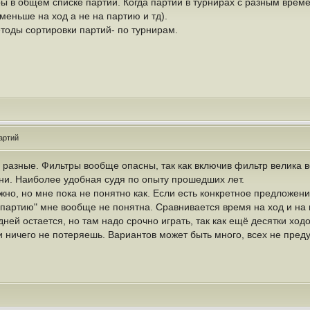
ы в общем списке партий. Когда партии в турнирах с разным врем
меньше на ход а не на партию и тд).
тоды сортировки партий- по турнирам.
артий
 разные. Фильтры вообще опасны, так как включив фильтр велика в
ени. Наиболее удобная судя по опыту прошедших лет.
но, но мне пока не понятно как. Если есть конкретное предложени
 партию" мне вообще не понятна. Сравнивается время на ход и на 
ней остается, но там надо срочно играть, так как ещё десятки ходов
и ничего не потеряешь. Вариантов может быть много, всех не пред