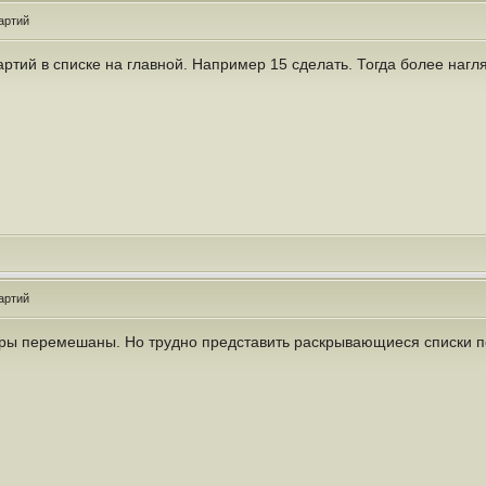
артий
партий в списке на главной. Например 15 сделать. Тогда более наг
артий
иры перемешаны. Но трудно представить раскрывающиеся списки п