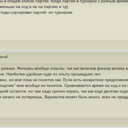
ы в общем списке партий. Когда партии в турнирах с разным врем
меньше на ход а не на партию и тд).
тоды сортировки партий- по турнирам.
артий
 разные. Фильтры вообще опасны, так как включив фильтр велика в
ени. Наиболее удобная судя по опыту прошедших лет.
но, но мне пока не понятно как. Если есть конкретное предложени
 партию" мне вообще не понятна. Сравнивается время на ход и на 
ней остается, но там надо срочно играть, так как ещё десятки ходов
и ничего не потеряешь. Вариантов может быть много, всех не пред