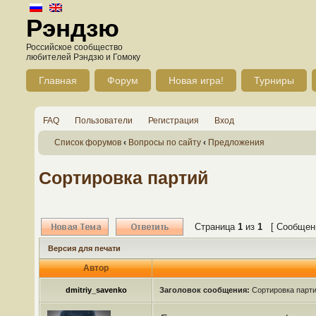
Рэндзю
Российское сообщество
любителей Рэндзю и Гомоку
Главная
Форум
Новая игра!
Турниры
FAQ
Пользователи
Регистрация
Вход
Список форумов
‹
Вопросы по сайту
‹
Предложения
Сортировка партий
Страница
1
из
1
[ Сообщени
Версия для печати
Автор
dmitriy_savenko
Заголовок сообщения:
Сортировка парт