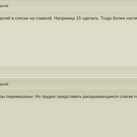
артий
партий в списке на главной. Например 15 сделать. Тогда более наг
артий
иры перемешаны. Но трудно представить раскрывающиеся списки п