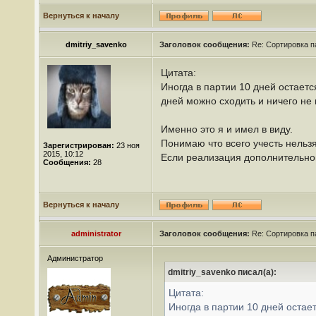
Вернуться к началу
dmitriy_savenko
Заголовок сообщения:
Re: Сортировка п
Цитата:
Иногда в партии 10 дней остается
дней можно сходить и ничего не
Именно это я и имел в виду.
Понимаю что всего учесть нельзя
Зарегистрирован:
23 ноя
2015, 10:12
Если реализация дополнительной
Сообщения:
28
Вернуться к началу
administrator
Заголовок сообщения:
Re: Сортировка п
Администратор
dmitriy_savenko писал(а):
Цитата:
Иногда в партии 10 дней остает