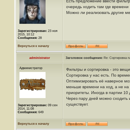
Есть предложение ввести фильтр
очередь ходить там где времени 
Можно ли реализовать другие ме
Зарегистрирован:
23 ноя
2015, 10:12
Сообщения:
28
Вернуться к началу
administrator
Заголовок сообщения:
Re: Сортировка п
Администратор
Фильтры и сортировка - это вещи
Сортировка у нас есть. По врем
Оптимизировать её наверное мож
меньше времени на ход, а не на
приоритеты. Иногда в партии 10 д
Через пару дней можно сходить 
существует.
Зарегистрирован:
09 сен
2014, 11:08
Сообщения:
649
Вернуться к началу