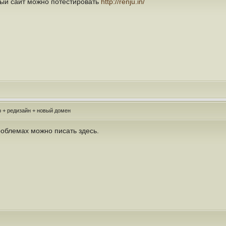
вый сайт можно потестировать
http://renju.in/
 + редизайн + новый домен
облемах можно писать здесь.