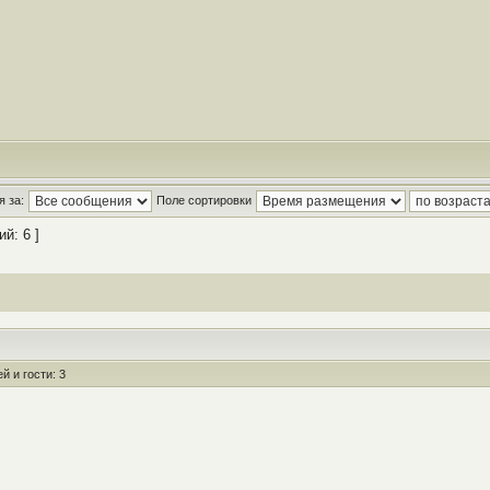
 за:
Поле сортировки
й: 6 ]
 и гости: 3