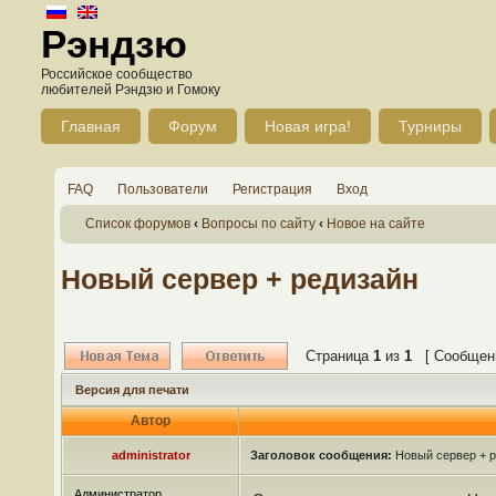
Рэндзю
Российское сообщество
любителей Рэндзю и Гомоку
Главная
Форум
Новая игра!
Турниры
FAQ
Пользователи
Регистрация
Вход
Список форумов
‹
Вопросы по сайту
‹
Новое на сайте
Новый сервер + редизайн
Страница
1
из
1
[ Сообщени
Версия для печати
Автор
administrator
Заголовок сообщения:
Новый сервер + р
Администратор