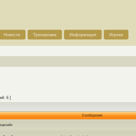
Новости
Тренировка
Информация
Игроки
й: 6 ]
Сообщение
едизайн