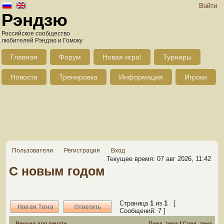
Войти
Рэндзю
Российское сообщество
любителей Рэндзю и Гомоку
Главная
Форум
Новая игра!
Турниры
Новости
Тренировка
Информация
Игроки
Пользователи
Регистрация
Вход
Текущее время: 07 авг 2026, 11:42
С новым годом
Страница
1
из
1
[
Сообщений: 7 ]
Версия для печати
Пред. тема
|
След. тема