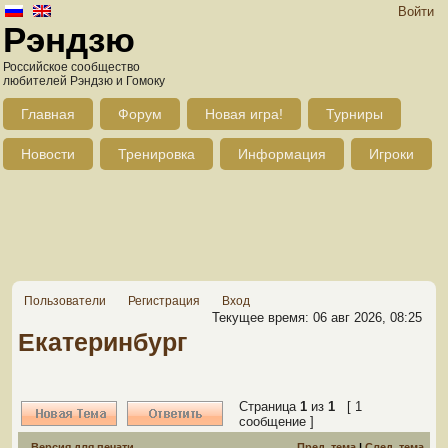
Войти
Рэндзю
Российское сообщество
любителей Рэндзю и Гомоку
Главная
Форум
Новая игра!
Турниры
Новости
Тренировка
Информация
Игроки
Пользователи
Регистрация
Вход
Текущее время: 06 авг 2026, 08:25
Екатеринбург
Страница
1
из
1
[ 1
сообщение ]
Версия для печати
Пред. тема
|
След. тема