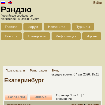
Войти
Рэндзю
Российское сообщество
любителей Рэндзю и Гомоку
Главная
Форум
Новая игра!
Турниры
Новости
Тренировка
Информация
Игроки
Пользователи
Регистрация
Вход
Текущее время: 07 авг 2026, 15:11
Екатеринбург
Страница
1
из
1
[ 1
сообщение ]
Версия для печати
Пред. тема
|
След. тема