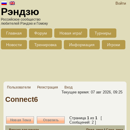
Войти
Рэндзю
Российское сообщество
любителей Рэндзю и Гомоку
Главная
Форум
Новая игра!
Турниры
Новости
Тренировка
Информация
Игроки
Пользователи
Регистрация
Вход
Текущее время: 07 авг 2026, 09:25
Connect6
Страница
1
из
1
[
Сообщений: 2 ]
Версия для печати
Пред. тема
|
След. тема