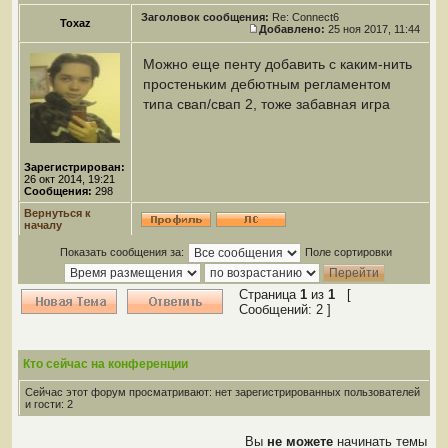
Заголовок сообщения:
Re: Connect6
Toxaz
Добавлено:
25 ноя 2017, 11:44
Можно еще пенту добавить с каким-нить
простеньким дебютным регламентом
типа свап/свап 2, тоже забавная игра
Зарегистрирован:
26 окт 2014, 19:21
Сообщения:
298
Вернуться к
началу
Показать сообщения за:
Поле сортировки
Страница
1
из
1
[
Сообщений: 2 ]
Кто сейчас на конференции
Сейчас этот форум просматривают: нет зарегистрированных пользователей
и гости: 2
Вы
не можете
начинать темы