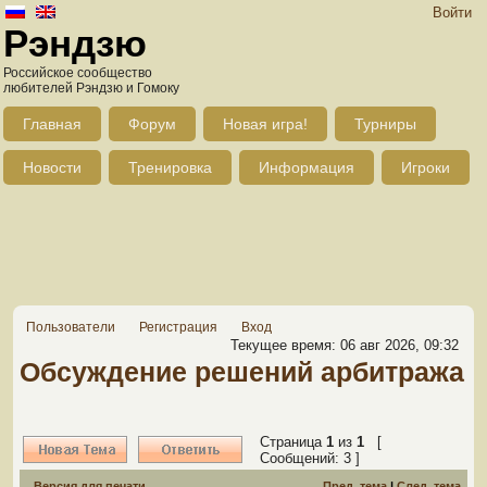
Войти
Рэндзю
Российское сообщество
любителей Рэндзю и Гомоку
Главная
Форум
Новая игра!
Турниры
Новости
Тренировка
Информация
Игроки
Пользователи
Регистрация
Вход
Текущее время: 06 авг 2026, 09:32
Обсуждение решений арбитража
Страница
1
из
1
[
Сообщений: 3 ]
Версия для печати
Пред. тема
|
След. тема