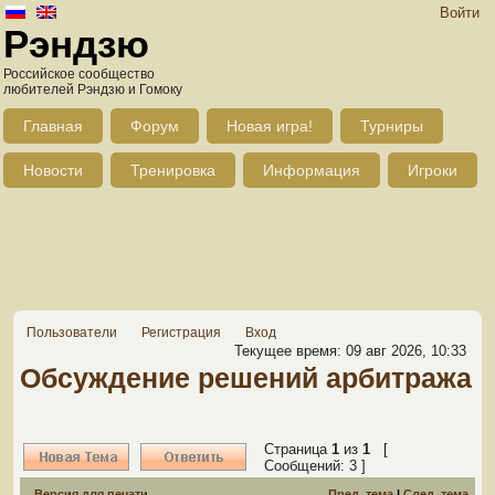
Войти
Рэндзю
Российское сообщество
любителей Рэндзю и Гомоку
Главная
Форум
Новая игра!
Турниры
Новости
Тренировка
Информация
Игроки
Пользователи
Регистрация
Вход
Текущее время: 09 авг 2026, 10:33
Обсуждение решений арбитража
Страница
1
из
1
[
Сообщений: 3 ]
Версия для печати
Пред. тема
|
След. тема