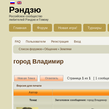
Рэндзю
Российское сообщество
любителей Рэндзю и Гомоку
Главная
Форум
Новая игра!
Турниры
FAQ
Пользователи
Регистрация
Вход
Список форумов
‹
Общение
‹
Земляки
город Владимир
Страница
1
из
1
[ 1 сообще
Версия для печати
Автор
Toxaz
Заголовок сообщения:
город Владимир