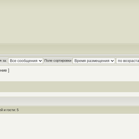
 за:
Поле сортировки
ние ]
 и гости: 5